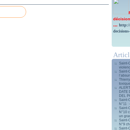
décision
...
http:
decisions
Artic
Saint-
violen
Saint-
l’absur
Thierr
toxiqu
ALERT
DATE 
DEL 
Saint-C
N°11 : 
Saint-C
N°10 ch
un gran
Saint-C
N°9 ch
Saint-C