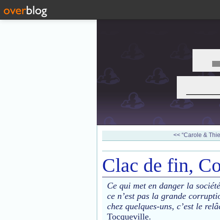
___
<< “Carole & Thier
Clac de fin, C
Ce qui met en danger la sociét
ce n’est pas la grande corrupt
chez quelques-uns, c’est le rel
Tocqueville.