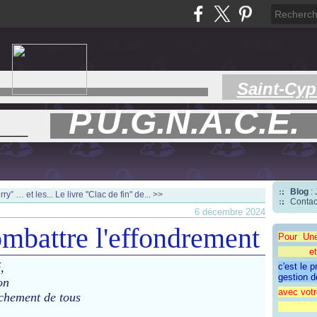
Saint-Cyp
P.U.G.N.A.C.E.
___
Blog
:
ry” … et les...
Le livre "Clac de fin" de... >>
Contac
6 décembre 2024
ombattre l'effondrement
Pour Un
et une 
é,
c'est le 
gestion d
ion
avec votr
âchement de tous
"CAP