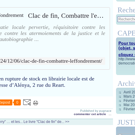
Reche
Clac de fin, Combattre l'effondrement
tie locale pervertie, réquisitoire contre les
CAPE
e contre les atermoiements de la justice et le
 autobiographie ...
Pour tou
(objet, 
cliquez s
http://ww
24/12/06/clac-de-fin-combattre-leffondrement/
democrati
en rupture de stock en librairie locale est de
Archi
esse d’Alénya, 2 rue du Reart.
Avril 
Mars 
Févrie
Repost
0
Mai 2
Févrie
Published by pugnace
commenter cet article
…
JUST
ry” … et les...
Le livre "Clac de fin" de... >>