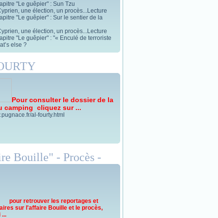
apitre "Le guêpier" : Sun Tzu
yprien, une élection, un procès...Lecture
pitre "Le guêpier" : Sur le sentier de la
yprien, une élection, un procès...Lecture
pitre "Le guêpier" : "« Enculé de terroriste
t’s else ?
FOURTY
Pour consulter le dossier de la
u camping cliquez sur ...
.pugnace.fr/al-fourty.html
re Bouille" - Procès -
pour retrouver les reportages et
res sur l'affaire Bouille et le procès,
...