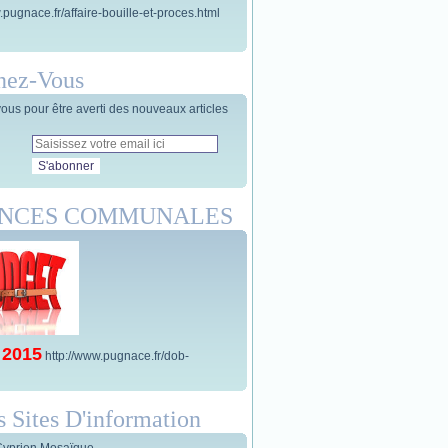
.pugnace.fr/affaire-bouille-et-proces.html
nez-Vous
us pour être averti des nouveaux articles
ANCES COMMUNALES
 2015
http://www.pugnace.fr/dob-
s Sites D'information
Cyprien Mosaïque