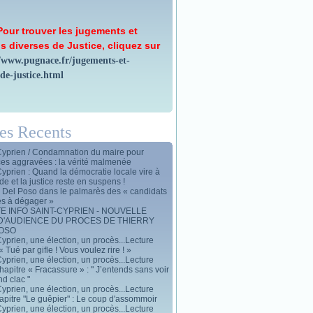
Pour trouver les jugements et
s diverses de Justice, cliquez sur
//www.pugnace.fr/jugements-et-
-de-justice.html
les Recents
Cyprien / Condamnation du maire pour
ces aggravées : la vérité malmenée
Cyprien : Quand la démocratie locale vire à
de et la justice reste en suspens !
y Del Poso dans le palmarès des « candidats
es à dégager »
E INFO SAINT-CYPRIEN - NOUVELLE
D'AUDIENCE DU PROCES DE THIERRY
POSO
yprien, une élection, un procès...Lecture
« Tué par gifle ! Vous voulez rire ! »
yprien, une élection, un procès...Lecture
apitre « Fracassure » : " J’entends sans voir
d clac "
yprien, une élection, un procès...Lecture
apitre "Le guêpier" : Le coup d'assommoir
yprien, une élection, un procès...Lecture