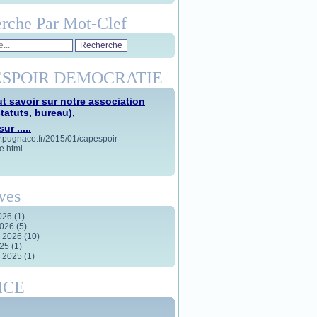
rche Par Mot-Clef
SPOIR DEMOCRATIE
t savoir sur notre association
statuts, bureau),
ur .....
w.pugnace.fr/2015/01/capespoir-
e.html
ves
2026
(1)
2026
(5)
r 2026
(10)
025
(1)
r 2025
(1)
ICE