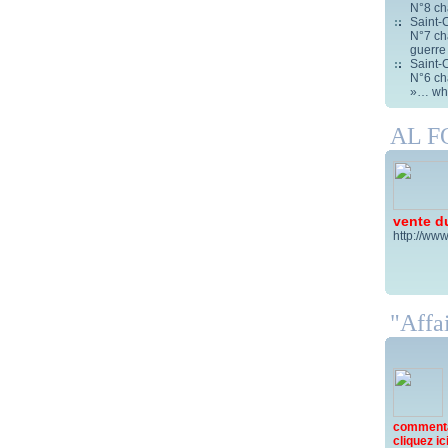
N°8 ch
Saint-C
N°7 cha
guerre
Saint-C
N°6 cha
»… wha
AL 
vente d
http://www
"Affai
commentai
cliquez ici 