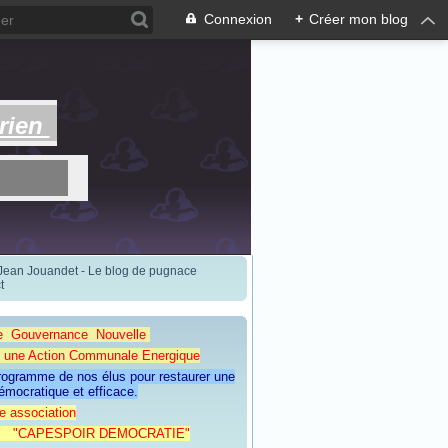
Connexion
+
Créer mon blog
rien
 Jean Jouandet - Le blog de pugnace
t
e Gouvernance Nouvelle
Action Communale Energique
programme de nos élus pour restaurer une
émocratique et efficace.
e association
ESPOIR DEMOCRATIE"