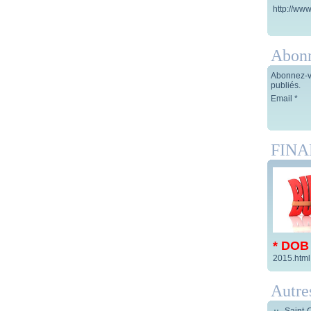
http://www
Abon
Abonnez-vo
publiés.
Email
FIN
* DOB
2015.html
Autre
Saint-