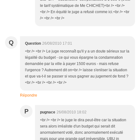
le tarif systématique de Me CHICHET)<br /> <br />
<br /> En équité le juge a refusé comme ici.<br /> <br
/> <br /> <br />
Q
Question
26/08/2010 17:01
<br /> <br /> Le juge reconnaît qu'il y a un doute sérieux sur la
légalité du budget - ce qui vous épargne la condamnation
demandée par la ville à payer 1500 euros - mais refuse
l'urgence ? Autrement dit on<br /> laisse s'enliser la situation
et que va-t-il se passer si vous gagner au jugement de fond ?
<br /> <br /> <br /> <br />
Répondre
P
pugnace
26/08/2010 18:02
<br /> <br /> le juge le dira peut-être car la situation
sera alors irréaliste d'un budget qui serait dit
anormalement voté, donc anormalement exécuté
mais pour une grande part irréversible. UBU in