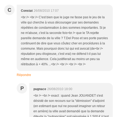
C
Constat
26/08/2010 17:07
<br /> <br /> C'est bien que le juge ne fasse pas le jeu de la
ville qui cherche à vous décourager par ses demandes
répétées de condamnation à des sommes importantes. Si je
ne m'abuse, c'est la seconde fois<br /> que le TA rejette
pareille demande de la ville ? T.Del Poso et ses porte paroles
continuent de dire que vous côutez cher en procédures à la
commune. Mais pourquoi donc lui qui est avocat (de<br />
réputation peu élogieuse, c'est vrai) ne défend t-il pas lui
même en audience. Cela justifierait au moins un peu sa
rétribution à + 40% ...<br /> <br /> <br /> <br />
Répondre
P
pugnace
26/08/2010 18:00
<br /> <br /> exact : quand Jean JOUANDET s'est
désisté de son recours sur la "démission" d'adjoint
(en estimant que nul ne pouvait imaginer un retour
en arrière) la ville avait demandé que la demande
dite<br /> "outrancière" soit pénalisée à 1 500 € (c'est