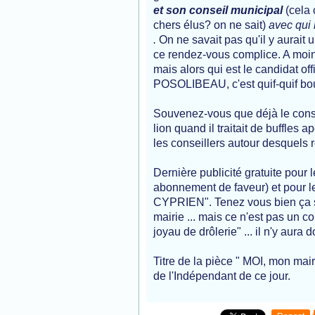
et son conseil municipal
(cela 
chers élus? on ne sait)
avec qui 
.
On ne savait pas qu'il y aurait 
ce rendez-vous complice. A moins
mais alors qui est le candidat o
POSOLIBEAU, c'est quif-quif bou
Souvenez-vous que déjà le cons
lion quand il traitait de buffle
les conseillers autour desquels r
Dernière publicité gratuite pour 
abonnement de faveur) et pour 
CYPRIEN". Tenez vous bien ça se
mairie ... mais ce n'est pas un c
joyau de drôlerie" ... il n'y 
Titre de la pièce " MOI, mon ma
de l'Indépendant de ce jour.