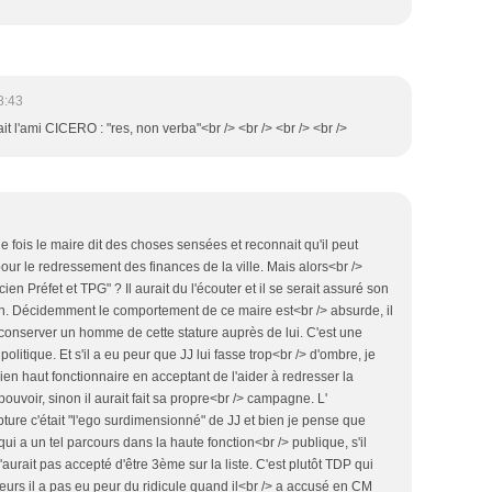
8:43
it l'ami CICERO : "res, non verba"<br /> <br /> <br /> <br />
ne fois le maire dit des choses sensées et reconnait qu'il peut
pour le redressement des finances de la ville. Mais alors<br />
ien Préfet et TPG" ? Il aurait du l'écouter et il se serait assuré son
n. Décidemment le comportement de ce maire est<br /> absurde, il
à conserver un homme de cette stature auprès de lui. C'est une
 politique. Et s'il a eu peur que JJ lui fasse trop<br /> d'ombre, je
ien haut fonctionnaire en acceptant de l'aider à redresser la
uvoir, sinon il aurait fait sa propre<br /> campagne. L'
pture c'était "l'ego surdimensionné" de JJ et bien je pense que
qui a un tel parcours dans la haute fonction<br /> publique, s'il
urait pas accepté d'être 3ème sur la liste. C'est plutôt TDP qui
illeurs il a pas eu peur du ridicule quand il<br /> a accusé en CM