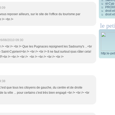
st-Cyp
PROXITI
3:09
droit 
vous reposer ailleurs, sur le site de l'office du tourisme par
droit 
 /> <br />
le pet
26/08/2010 09:30
.<br /> <br /> <br /> Que les Pugnaces rejoignent les Sadourny's ...<br
de Saint-Cyprien!<br /> <br /> <br /> Il ne faut surtout rpas râter cela!
http:le-pe
P.<br /> <br /> <br /> <br /> <br /> <br /> <br />
9:38
 c'est que tous les citoyens de gauche, du centre et de droite
de la ville ... pour certains c'est très bien engagé <br /> <br /> <br