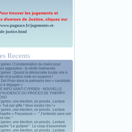
Pour trouver les jugements et
s diverses de Justice, cliquez sur
//www.pugnace.fr/jugements-et-
-de-justice.html
les Recents
Cyprien / Condamnation du maire pour
ces aggravées : la vérité malmenée
Cyprien : Quand la démocratie locale vire à
de et la justice reste en suspens !
y Del Poso dans le palmarès des « candidats
es à dégager »
E INFO SAINT-CYPRIEN - NOUVELLE
D'AUDIENCE DU PROCES DE THIERRY
POSO
yprien, une élection, un procès...Lecture
« Tué par gifle ! Vous voulez rire ! »
yprien, une élection, un procès...Lecture
apitre « Fracassure » : " J’entends sans voir
d clac "
yprien, une élection, un procès...Lecture
apitre "Le guêpier" : Le coup d'assommoir
yprien, une élection, un procès...Lecture