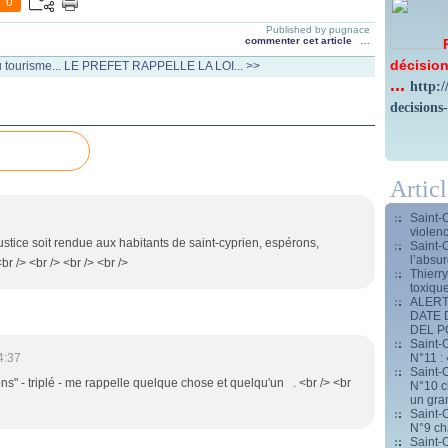
0
Published by pugnace
commenter cet article
…
décision
 tourisme...
LE PREFET RAPPELLE LA LOI... >>
...
http:
decisions
Artic
Saint-
violen
 justice soit rendue aux habitants de saint-cyprien, espérons,
Saint-
l’absur
br /> <br /> <br /> <br />
Thierr
toxiqu
ALERT
DATE 
DEL 
Saint-C
N°11 : 
4:37
Saint-C
ons" - triplé - me rappelle quelque chose et quelqu'un . <br /> <br
N°10 ch
un gran
Saint-C
N°9 ch
Saint-C