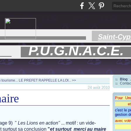
Saint-Cyp
P.U.G.N.A.C.E.
___
Blog
:
 tourisme...
LE PREFET RAPPELLE LA LOI... >>
Contac
24 août 2010
aire
Pour Un
et une 
c'est le 
gestion d
avec votr
(page 9) "
Les Lions en action"
... motif : un vide-
"CAP
 et surtout sa conclusion
"
et surtout merci au maire