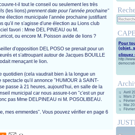
couvre-t-il tout le conseil ou seulement les très
Reche
ils
(les lions)
prennent date pour l'année prochaine"
une élection municipale l'année prochaine justifiant
 qu'il ne s'agisse d'une élection au Lions club
fficiel favori : Mme DEL PINEAU ou M.
CAPE
rricot, ou encore M. Poisson avide de lions ?
Pour tou
(objet, 
eiller d'opposition DEL POSO se prenait pour un
cliquez s
s apeurés et s'attroupant autour de Jacques BOUILLE
http://ww
odait menaçant le lion.
democrati
le quotidien (cela vaudrait bien à la longue un
le spectacle qu'il annonce "HUMOUR à SAINT-
Archi
 passe à 21 heures, aujourd'hui, en salle de la
Avril 
onseil municipal car nous assure-t-on "c'est un pur
Mars 
aura donc pas Mme DELPINEAU ni M. POSOLIBEAU.
Févrie
Mai 2
Févrie
ire, mes emmerdes". Vous pouvez vérifier en page 6
JUST