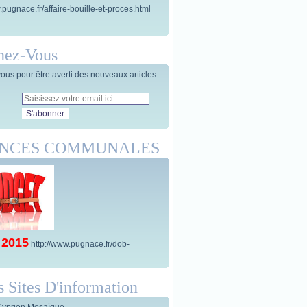
.pugnace.fr/affaire-bouille-et-proces.html
nez-Vous
us pour être averti des nouveaux articles
ANCES COMMUNALES
 2015
http://www.pugnace.fr/dob-
s Sites D'information
Cyprien Mosaïque