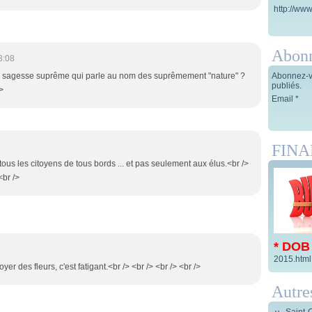
http://www
Abon
3:08
Abonnez-vo
e la sagesse suprême qui parle au nom des suprêmement "nature" ?
publiés.
/>
Email
FIN
 tous les citoyens de tous bords ... et pas seulement aux élus.<br />
<br />
* DOB
2015.html
yer des fleurs, c'est fatigant.<br /> <br /> <br /> <br />
Autre
Saint-