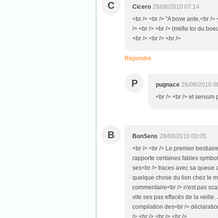
C
Cicero
26/08/2010 07:14
<br /> <br /> "A bove ante,<br /> 
/> <br /> <br /> (méfie toi du boe
<br /> <br /> <br />
Répondre
P
pugnace
26/08/2010 0
<br /> <br /> et servum 
B
BonSens
26/08/2010 00:05
<br /> <br /> Le premier bestiair
rapporte certaines fables symboli
ses<br /> traces avec sa queue au
quelque chose du lion chez le ma
commentaire<br /> n'est pas scab
vite ses pas effacés de la veille
compilation des<br /> déclaratio
/> <br /> <br /> <br />