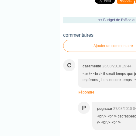
Repost
<< Budget de l'office du
commentaires
Ajouter un commentaire
C
caramelito
26/08/2010 19:44
<br /> <br /> il serait temps que
espérons , il est encore temps...<
Répondre
P
pugnace
27/08/2010 0
<br /> <br /> cet "espér
/> <br /> <br />