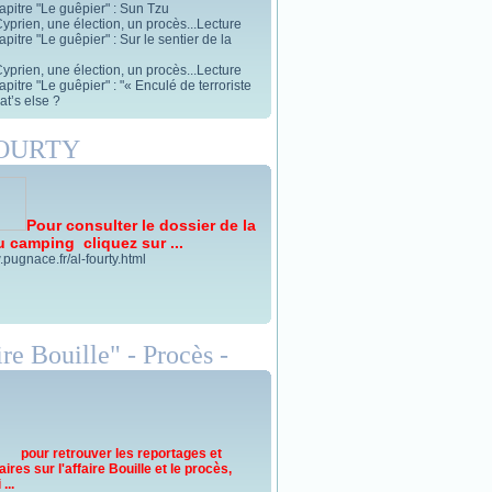
apitre "Le guêpier" : Sun Tzu
yprien, une élection, un procès...Lecture
pitre "Le guêpier" : Sur le sentier de la
yprien, une élection, un procès...Lecture
pitre "Le guêpier" : "« Enculé de terroriste
t’s else ?
FOURTY
Pour consulter le dossier de la
u camping cliquez sur ...
.pugnace.fr/al-fourty.html
re Bouille" - Procès -
pour retrouver les reportages et
res sur l'affaire Bouille et le procès,
...