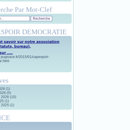
rche Par Mot-Clef
SPOIR DEMOCRATIE
t savoir sur notre association
statuts, bureau),
ur .....
w.pugnace.fr/2015/01/capespoir-
e.html
ves
2026
(1)
2026
(5)
r 2026
(10)
025
(1)
r 2025
(1)
ICE