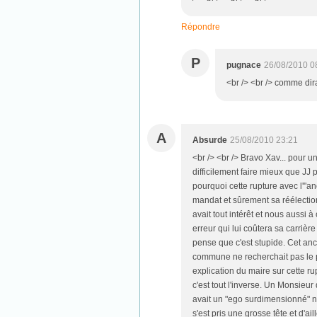
Répondre
P
pugnace
26/08/2010 0
<br /> <br /> comme dira
A
Absurde
25/08/2010 23:21
<br /> <br /> Bravo Xav... pour u
difficilement faire mieux que JJ 
pourquoi cette rupture avec l'"anc
mandat et sûrement sa réélectio
avait tout intérêt et nous aussi 
erreur qui lui coûtera sa carrière
pense que c'est stupide. Cet anc
commune ne recherchait pas le po
explication du maire sur cette ru
c'est tout l'inverse. Un Monsieur 
avait un "ego surdimensionné" n'a
s'est pris une grosse tête et d'a