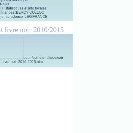
 News
 : statistiques et info locales
et finances :BERCY COLLOC
et jurisprudence :LEGIFRANCE
it livre noir 2010/2015
pour feuilleter cliquezsur
tit-livre-noir-2010-2015.html