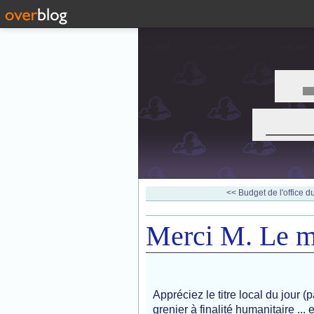
___
<< Budget de l'office du
Merci M. Le m
Appréciez le titre local du jour 
grenier à finalité humanitaire ...