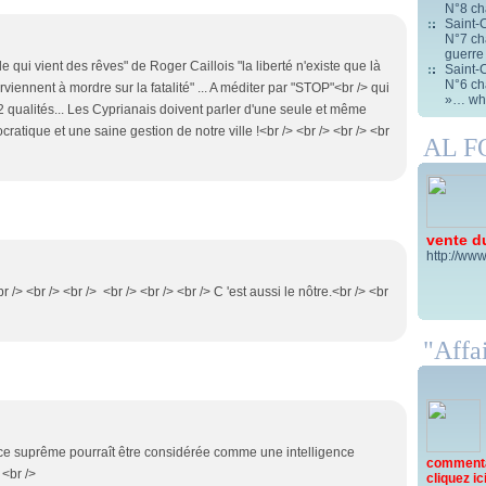
N°8 ch
Saint-C
N°7 cha
guerre
de qui vient des rêves" de Roger Caillois "la liberté n'existe que là
Saint-C
N°6 cha
rviennent à mordre sur la fatalité" ... A méditer par "STOP"<br /> qui
»… wha
 qualités... Les Cyprianais doivent parler d'une seule et même
cratique et une saine gestion de notre ville !<br /> <br /> <br /> <br
AL 
vente d
http://www
r /> <br /> <br /> <br /> <br /> <br /> C 'est aussi le nôtre.<br /> <br
"Affai
igence suprême pourraît être considérée comme une intelligence
commentai
 <br />
cliquez ici 