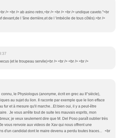
<br /> <br /> ab asino retro,<br /> <br /> <br /> undique caveto."<br
uf devant,de l 'âne derrière,et de l 'imbécile de tous côtés).<br />
8:37
pecus (et le troupeau servile)<br /> <br /> <br /> <br />
e connu, le Physiologus (anonyme, écrit en grec au II°siècle),
ques au sujet du lion. Il raconte par exemple que le lion efface
 fur et à mesure qu'il marche...Et bien oui, il y a peut-être
ire. Je vous arrête tout de suite les mauvais esprits, mon
reux; je veux seulement dire que M. Del Poso paraît oublier très
. Je vous renvoie aux videos de Xav qui nous offrent une
ns d'un candidat dont le maire devenu a perdu toutes traces... <br