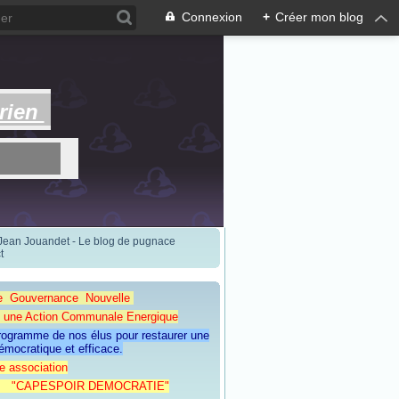
Connexion
+
Créer mon blog
rien
 Jean Jouandet - Le blog de pugnace
t
e Gouvernance Nouvelle
Action Communale Energique
programme de nos élus pour restaurer une
émocratique et efficace.
e association
ESPOIR DEMOCRATIE"