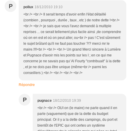
P
pollux
18/12/2010 19:10
<br /> <br /> Il serait temps d'avoir enfin l'état détaillé
(combien , pourquoi , durée , taux , etc ) de notre dette !<br />
<br /> <br /> je sais que vous l'avez demandé à multiple
reprises ... ce serait tellement plus facile ainsi ,de comprendre
où on en est et où on peut aller, ou<br /> pas ! C'est sûrement
le sujet brûlant qu'il ne faut pas toucher ?!? merci mr le
maire.!!!!<br /> <br /> <br /> Un grand Merci sincere à Lumière
et Pugnace d'avoir mis les points sur les I ; en ce qui me
concerne je ne savais pas qu' Al Fourty "contribuait" à la dette
, et je ne dois pas être unique (même<br /> parmi les
conseillers ).<br /> <br /> <br /> <br />
Répondre
P
pugnace
18/12/2010 19:39
<br /> <br /> OUI on (le maire) ne parle quand il en
parle (vaguement) que de la dette du budget
principal. Or il y a la dette des campings, du port et
bientôt de l'EPIC qui ont certes un système