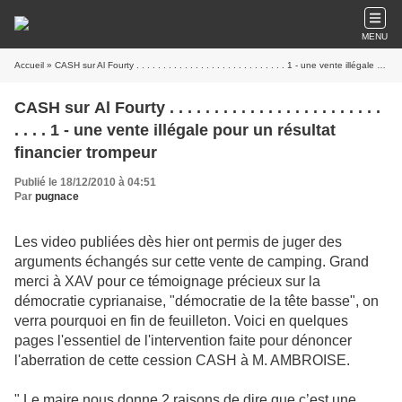
MENU
Accueil
» CASH sur Al Fourty . . . . . . . . . . . . . . . . . . . . . . . . . . . . 1 - une vente illégale pour un résultat financier trompeur
CASH sur Al Fourty . . . . . . . . . . . . . . . . . . . . . . . .
. . . . 1 - une vente illégale pour un résultat
financier trompeur
Publié le 18/12/2010 à 04:51
Par
pugnace
Les video publiées dès hier ont permis de juger des
arguments échangés sur cette vente de camping. Grand
merci à XAV pour ce témoignage précieux sur la
démocratie cyprianaise, "démocratie de la tête basse", on
verra pourquoi en fin de feuilleton. Voici en quelques
pages l'essentiel de l'intervention faite pour dénoncer
l'aberration de cette cession CASH à M. AMBROISE.
" Le maire nous donne 2 raisons de dire que c’est une