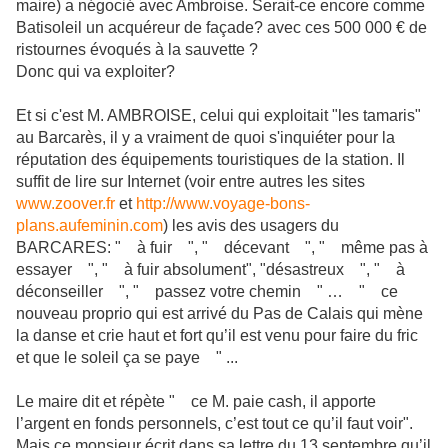
maire) a négocié avec Ambroise. Serait-ce encore comme
Batisoleil un acquéreur de façade? avec ces 500 000 € de
ristournes évoqués à la sauvette ?
Donc qui va exploiter?
Et si c'est M. AMBROISE, celui qui exploitait "les tamaris"
au Barcarès, il y a vraiment de quoi s'inquiéter pour la
réputation des équipements touristiques de la station. Il
suffit de lire sur Internet (voir entre autres les sites
www.zoover.fr
et
http://www.voyage-bons-
plans.aufeminin.com
) les avis des usagers du
BARCARES: " à fuir ", " décevant ", " même pas à
essayer ", " à fuir absolument", "désastreux ", " à
déconseiller ", " passez votre chemin " … " ce
nouveau proprio qui est arrivé du Pas de Calais qui mène
la danse et crie haut et fort qu’il est venu pour faire du fric
et que le soleil ça se paye " ...
Le maire dit et répète " ce M. paie cash, il apporte
l’argent en fonds personnels, c’est tout ce qu’il faut voir".
Mais ce monsieur écrit dans sa lettre du 13 septembre qu’il