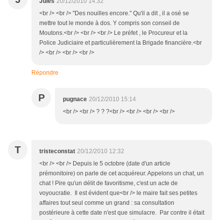
Jules
20/12/2010 14:32
<br /> <br /> "Des nouilles encore." Qu'il a dit , il a osé se
mettre tout le monde à dos. Y compris son conseil de
Moutons.<br /> <br /> <br /> Le préfet , le Procureur et la
Police Judiciaire et particulièrement la Brigade financière.<br
/> <br /> <br /> <br />
Répondre
P
pugnace
20/12/2010 15:14
<br /> <br /> ? ? ?<br /> <br /> <br /> <br />
T
tristeconstat
20/12/2010 12:32
<br /> <br /> Depuis le 5 octobre (date d'un article
prémonitoire) on parle de cet acquéreur. Appelons un chat, un
chat ! Pire qu'un délit de favoritisme, c'est un acte de
voyoucratie. Il est évident que<br /> le maire fait ses petites
affaires tout seul comme un grand : sa consultation
postérieure à cette date n'est que simulacre. Par contre il était