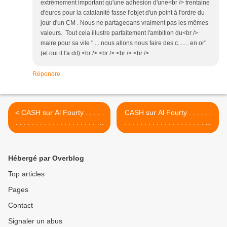
extrêmement important qu'une adhésion d'une<br /> trentaine
d'euros pour la catalanité fasse l'objet d'un point à l'ordre du
jour d'un CM . Nous ne partageoans vraiment pas les mêmes
valeurs. Tout cela illustre parfaitement l'ambition du<br />
maire pour sa vile ".... nous allons nous faire des c....... en or"
(et oui il l'a dit).<br /> <br /> <br /> <br />
Répondre
< CASH sur Al Fourty . . . . .
CASH sur Al Fourty . . . . . .
. . . . . . . . . . . . . . . . . . . . . .
. . . . . . . . . . . . . . . . . . . . . .
. 1 - une vente illégale pour
. . . . . . . . . 3 - une
un résultat financier
négociation entachée de
trompeur
favoritisme >
Hébergé par Overblog
Top articles
Pages
Contact
Signaler un abus