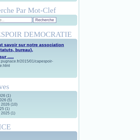
rche Par Mot-Clef
SPOIR DEMOCRATIE
t savoir sur notre association
statuts, bureau),
ur .....
w.pugnace.fr/2015/01/capespoir-
e.html
ves
2026
(1)
2026
(5)
r 2026
(10)
025
(1)
r 2025
(1)
ICE