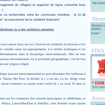
http://www
nagement de villages) et organiser de façon concertée leurs
..)
antes ou recherchées entre les communes membres : la loi dit
Abon
et "accroissement de la solidarité financière".
Abonnez-vo
publiés.
identiques ou à des ambitions partagées
Email
ivace repose donc sur ces 2 facteurs de solidarité, les besoins et les
re variable selon les regroupements. Les utilités techniques et les
FIN
 déterminantes dans la dynamique intercommunale, elles en sont
eposent nécessairement sur la proximité géographique, c'est de bon
mais une exigence légale.
hique (aucune intercommunalité ne peut désormais être inférieure à
Thierry Del Poso l'a déclaré il y a un an). La loi oblige toute
* DOB
 aucun commune ne pourra rester isolée (il y en avait 16 dans le
2015.html
Autre
rement par les communes (les conseils municipaux en délibérant). ce
, Alénya, Latour-Bas-Elne et Saleilles, cette dernière ayant rejoint
Saint-