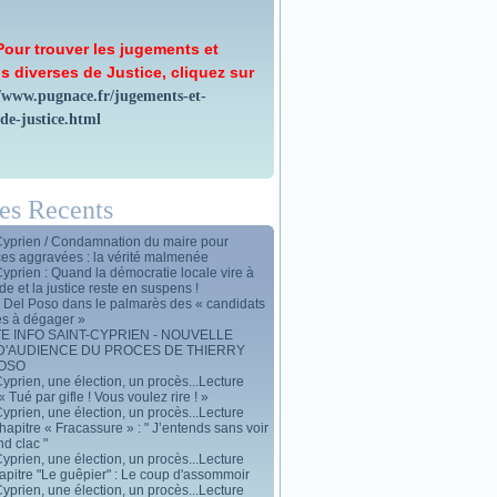
Pour trouver les jugements et
s diverses de Justice, cliquez sur
//www.pugnace.fr/jugements-et-
-de-justice.html
les Recents
Cyprien / Condamnation du maire pour
ces aggravées : la vérité malmenée
Cyprien : Quand la démocratie locale vire à
de et la justice reste en suspens !
y Del Poso dans le palmarès des « candidats
es à dégager »
E INFO SAINT-CYPRIEN - NOUVELLE
D'AUDIENCE DU PROCES DE THIERRY
POSO
yprien, une élection, un procès...Lecture
« Tué par gifle ! Vous voulez rire ! »
yprien, une élection, un procès...Lecture
apitre « Fracassure » : " J’entends sans voir
d clac "
yprien, une élection, un procès...Lecture
apitre "Le guêpier" : Le coup d'assommoir
yprien, une élection, un procès...Lecture