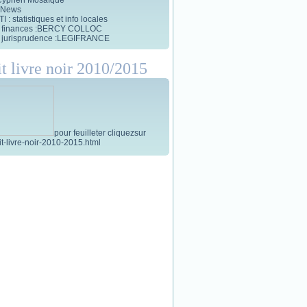
 News
 : statistiques et info locales
et finances :BERCY COLLOC
et jurisprudence :LEGIFRANCE
it livre noir 2010/2015
pour feuilleter cliquezsur
tit-livre-noir-2010-2015.html