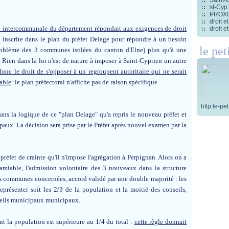
st-Cyp
PROXITI
droit 
re intercommunale du département répondait aux exigences de droit
droit 
inscrite dans le plan du préfet Delage pour répondre à un besoin
le pet
roblème des 3 communes isolées du canton d'Elne) plus qu'à une
 Rien dans la loi n'est de nature à imposer à Saint-Cyprien un autre
onc le droit de s'opposer à un regroupent autoritaire qui ne serait
table
: le plan préfectoral n'affiche pas de raison spécifique.
http:le-pe
 dans la logique de ce "plan Delage" qu'a repris le nouveau préfet et
ipaux. La décision sera prise par le Préfet après nouvel examen par la
préfet de crainte qu'il n'impose l'agrégation à Perpignan. Alors on a
l'amiable, l'admission volontaire des 3 nouveaux dans la structure
des communes concernées, accord validé par une double
majorité : les
présenter soit les 2/3 de la population et la moitié des conseils,
nseils municipaux municipaux.
t la population est supérieure au 1/4 du total :
cette règle donnait