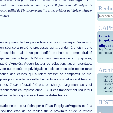
 exécrable, pour rejeter l'option prise. Il faut tenter d'analyser le
Reche
sur l'utilité de l'intercommunalité et les critères qui doivent étayer
ssibles.
CAPE
Pour tou
(objet, 
cun argument technique ou financier pour privilégier l'extension
cliquez s
en séance a relaté le processus qui a conduit à choisir cette
http://ww
 possibles mais il n'a pas justifié ce choix en termes d'utilité
democrati
gative : se protéger de l'absorption dans une unité trop grosse,
nauté d'Argelès. Aucun facteur de sélection, aucun avantage,
Archi
e ou de coût ne privilégiait, a-il-dit, telle ou telle option mais
ssance des études qui auraient dressé ce comparatif neutre.
Avril 
posé pour écarter les rattachements au nord et au sud tient au
Mars 
Févrie
 ces 2 cas n'aurait été pris en charge: l'argument se veut
Mai 2
ctionnement ça impressionne ...) il est franchement réducteur
Févrie
utres facteurs qui auraient mérité d'être traités.
JUST
ationnelle : pour échapper à l'étau Perpignan/Argelès et à la
solution était de se replier sur la proximité et de la rendre