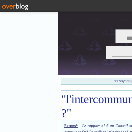
___
<< soyons p
"l'intercommuna
?"
Résumé:
Le rapport n° 6 au Conseil mu
communes Sud-Roussillon" n'a proposé auc