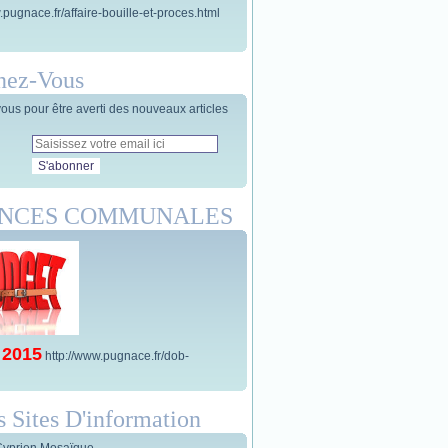
.pugnace.fr/affaire-bouille-et-proces.html
nez-Vous
us pour être averti des nouveaux articles
ANCES COMMUNALES
 2015
http://www.pugnace.fr/dob-
s Sites D'information
Cyprien Mosaïque