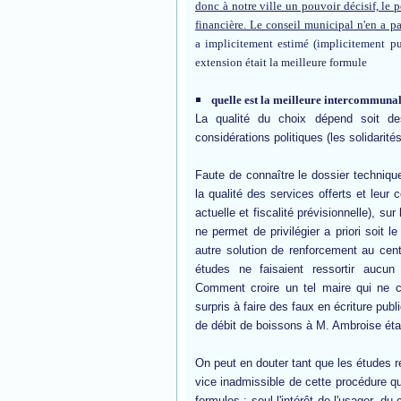
donc à notre ville un pouvoir décisif, le
financière. Le conseil municipal n'en a pa
a implicitement estimé (implicitement pu
extension était la meilleure formule
quelle est la meilleure intercommuna
La qualité du choix dépend soit des
considérations politiques (les solidarité
Faute de connaître le dossier techniqu
la qualité des services offerts et leur co
actuelle et fiscalité prévisionnelle), su
ne permet de privilégier a priori soit 
autre solution de renforcement au centr
études ne faisaient ressortir aucu
Comment croire un tel maire qui ne ce
surpris à faire des faux en écriture publ
de débit de boissons à M. Ambroise éta
On peut en douter tant que les études re
vice inadmissible de cette procédure que
formules :
seul l'intérêt de l'usager, du