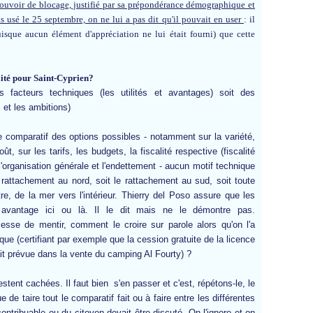
 pouvoir de blocage, justifié par sa prépondérance démographique et
s usé le 25 septembre, on ne lui a pas dit qu'il pouvait en user
: il
isque aucun élément d'appréciation ne lui était fourni) que cette
lité pour Saint-Cyprien?
 facteurs techniques (les utilités et avantages) soit des
s et les ambitions)
e comparatif des options possibles - notamment sur la variété,
ût, sur les tarifs, les budgets, la fiscalité respective (fiscalité
r l'organisation générale et l'endettement - aucun motif technique
le rattachement au nord, soit le rattachement au sud, soit toute
e, de la mer vers l'intérieur. Thierry del Poso assure que les
n avantage ici ou là. Il le dit mais ne le démontre pas.
sse de mentir, comment le croire sur parole alors qu'on l'a
ique (certifiant par exemple que la cession gratuite de la licence
it prévue dans la vente du camping Al Fourty) ?
stent cachées. Il faut bien s'en passer et c'est, répétons-le, le
 de taire tout le comparatif fait ou à faire entre les différentes
 contribuable ou du citoyen devait être discuté. On l'ignore et on