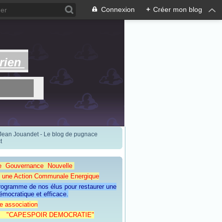
Connexion
+
Créer mon blog
rien
 Jean Jouandet - Le blog de pugnace
t
e Gouvernance Nouvelle
Action Communale Energique
programme de nos élus pour restaurer une
émocratique et efficace.
e association
ESPOIR DEMOCRATIE"