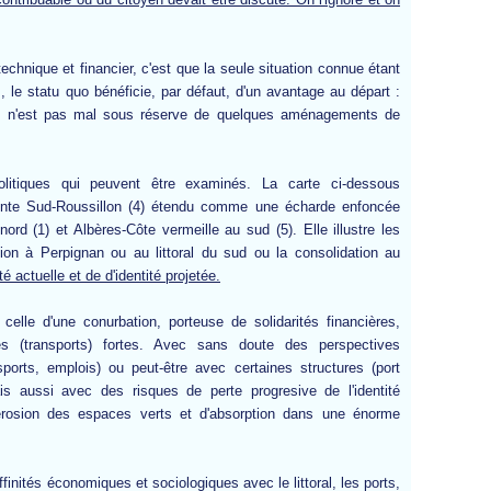
echnique et financier, c'est que la seule situation connue étant
le statu quo bénéficie, par défaut, d'un avantage au départ :
ent n'est pas mal sous réserve de quelques aménagements de
litiques qui peuvent être examinés. La
carte ci-dessous
sente Sud-Roussillon (4) étendu comme une écharde enfoncée
ord (1) et Albères-Côte vermeille au sud (5). Elle illustre les
sion à Perpignan ou au littoral du sud ou la consolidation au
té actuelle et de d'identité projetée.
 celle d'une conurbation, porteuse de solidarités financières,
ques (transports) fortes. Avec sans doute des perspectives
sports, emplois) ou peut-être avec certaines structures (port
 aussi avec des risques de perte progresive de l'identité
d'érosion des espaces verts et d'absorption dans une énorme
affinités économiques et sociologiques avec le littoral, les ports,