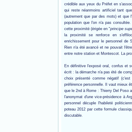
crédible aux yeux du Préfet en s'associa
qui reste néanmoins artificiel tant qu
(autrement que par des mots) et que 
population que l'on n'a pas consultée. 
cette proximité (érigée en "
principe supé
la proximité se renforce en s'effilo
enrichissement pour le personnel de Sud-
Rien n'a été avancé et ne pouvait l'êtr
entre notre station et Montescot. La pro
En définitive l'exposé oral, confus et s
écrit : la démarche n'a pas été de comp
choix présenté comme négatif (c'est l
préférence personnelle. Il vaut mieux êt
que le 2nd à Rome : Thierry Del Poso a
l'anonymat d'une vice-présidence à Arg
personnel décuple l'habileté politicien
poteau 2012 par cette formule classiqu
discutable.