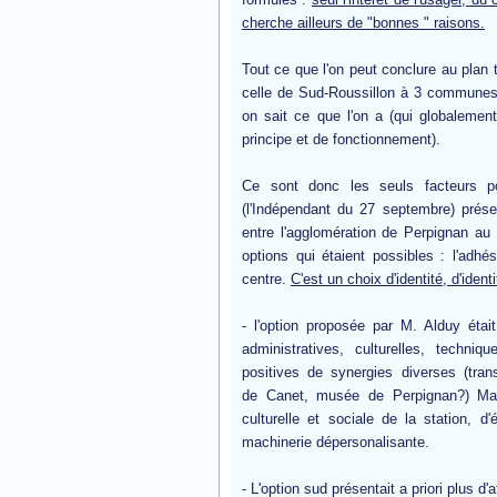
cherche ailleurs de "bonnes " raisons.
Tout ce que l'on peut conclure au plan t
celle de Sud-Roussillon à 3 communes, 
on sait ce que l'on a (qui globalem
principe et de fonctionnement).
Ce sont donc les seuls facteurs po
(l'Indépendant du 27 septembre) pré
entre l'agglomération de Perpignan au n
options qui étaient possibles : l'adhé
centre.
C'est un choix d'identité, d'identi
- l'option proposée par M. Alduy était
administratives, culturelles, techni
positives de synergies diverses (tran
de Canet, musée de Perpignan?) Mais
culturelle et sociale de la station, 
machinerie dépersonalisante.
- L'option sud présentait a priori plus d'