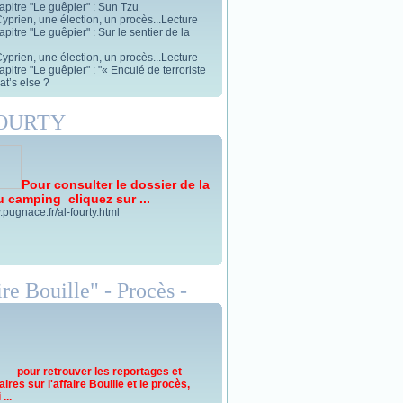
apitre "Le guêpier" : Sun Tzu
yprien, une élection, un procès...Lecture
pitre "Le guêpier" : Sur le sentier de la
yprien, une élection, un procès...Lecture
pitre "Le guêpier" : "« Enculé de terroriste
t’s else ?
FOURTY
Pour consulter le dossier de la
u camping cliquez sur ...
.pugnace.fr/al-fourty.html
re Bouille" - Procès -
pour retrouver les reportages et
res sur l'affaire Bouille et le procès,
...