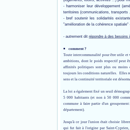
- harmoniser leur développement (amé
territoires (communications, transports .
- bref soutenir les solidarités exist
"amélioration de la cohérence spatiale" 
- autrement dit
répondre à des besoins 
comment ?
Toute intercommunalité pour être utile et v
ambitions, dont le poids respectif peut êt
affinités politiques sont plus ou moins
toujours les conditions naturelles. Elles
r
sens et la continuité territoriale est désor
La loi a également fixé un seuil démograp
5 000 habitants (et non à 50 000 comme 
commune à faire partie d'un groupement:
département).
Jusqu'à ce jour l'union était choisie lib
qui fut fait à l'origine par Saint-Cyprien