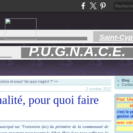
Saint-Cyp
P.U.G.N.A.C.E.
___
Blog
:
récis et exact
"de quoi s'agit-il ?" >>
Contac
2 octobre 2012
lité, pour quoi faire
Pour Un
et une 
c'est le 
gestion d
avec votr
nicipal sur "l'extention (sic) du périmètre de la communauté de
"CAP
un argument pour nourrir le débat. Mais il ne nous suffit pas de