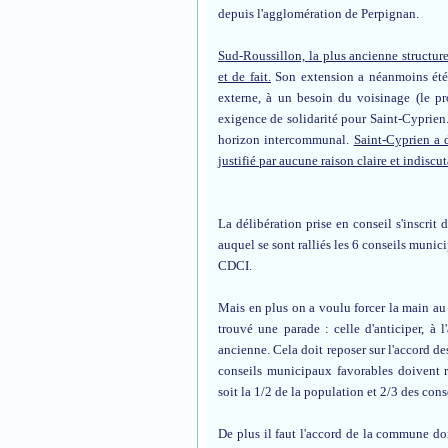
depuis l'agglomération de Perpignan.
Sud-Roussillon, la plus ancienne structu
et de fait.
Son extension a néanmoins été 
externe, à un besoin du voisinage (le p
exigence de solidarité pour Saint-Cyprien.
horizon intercommunal.
Saint-Cyprien a d
justifié par aucune raison claire et indiscu
La délibération prise en conseil s'inscrit
auquel se sont ralliés les 6 conseils munic
CDCI.
Mais en plus on a voulu forcer la main au 
trouvé une parade : celle d'anticiper, à 
ancienne. Cela doit reposer sur l'accord 
conseils municipaux favorables doivent re
soit la 1/2 de la population et 2/3 des co
De plus il faut l'accord de la commune don