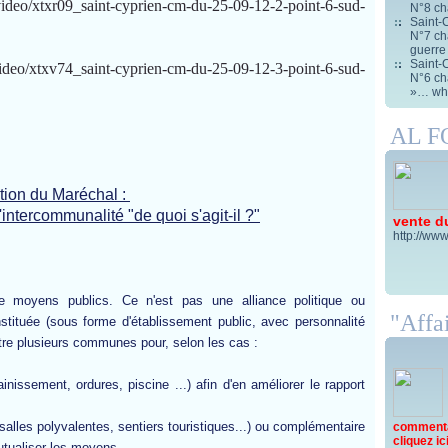
ideo/xtxr09_saint-cyprien-cm-du-25-09-12-2-point-6-sud-
N°8 ch
Saint-C
N°7 cha
guerre
Saint-C
ideo/xtxv74_saint-cyprien-cm-du-25-09-12-3-point-6-sud-
N°6 cha
»… wha
AL 
stion du Maréchal :
l'intercommunalité "de quoi s'agit-il ?"
vente d
http://www
 de moyens publics. Ce n'est pas une alliance politique ou
"Affai
onstituée (sous forme d'établissement public, avec personnalité
entre plusieurs communes pour, selon les cas :
inissement, ordures, piscine ...) afin d'en améliorer le rapport
(salles polyvalentes, sentiers touristiques...) ou complémentaire
commentai
cliquez ici 
mutualiser les moyens,