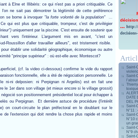
nt à Elne et Illibéris: ce qui n'est pas a priori critiquable. Ce
e l'on ne sait pas démontrer la légitimité de cette préférence
l'on se borne à invoquer
"la forte volonté de la population"
...
décision
Ce qui est plus que critiquable, trompeur, c'est de privilégier
...
http:
rieur")
uniquement par la piscine. C'est ensuite de soutenir que
decisions
chant vers l'intérieur. L'argument mis en avant, "c'est un
Roussillon d'aller travailler ailleurs", est tristement risible.
e pour établir une solidarité géographique, économique ou autre
ximité "principe supérieur" : où est-elle avec Montescot?
Artic
Saint-
uperficiel, (cf. la video ci-dessous) confirme le vide du rapport
violen
araison fonctionnelle, elle a été de négociation personnelle. Le
Saint-
l’absur
e ni-ni delposien: ni Perpignan ni Argelès) est en fait une
Thierr
re le 1er dans son village (et mieux encore si le village grossit)
toxiqu
ALERT
 négocié son positionnement présidentiel local pour échapper à
DATE 
elès ou Perpignan. Et dernière astuce de procédure (l'intérêt
DEL 
Saint-C
ne) on court-circuite le plan préfectoral en le doublant sur le
N°11 : 
e de l'extension qui doit rendre la chose plus rapide et moins
Saint-C
N°10 ch
un gran
Saint-C
N°9 ch
Saint-C