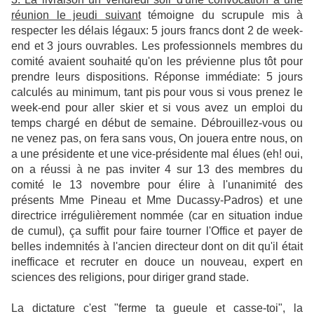
réunion le jeudi suivant
témoigne du scrupule mis à
respecter les délais légaux: 5 jours francs dont 2 de week-
end et 3 jours ouvrables. Les professionnels membres du
comité avaient souhaité qu'on les prévienne plus tôt pour
prendre leurs dispositions. Réponse immédiate: 5 jours
calculés au minimum, tant pis pour vous si vous prenez le
week-end pour aller skier et si vous avez un emploi du
temps chargé en début de semaine. Débrouillez-vous ou
ne venez pas, on fera sans vous, On jouera entre nous, on
a une présidente et une vice-présidente mal élues (eh! oui,
on a réussi à ne pas inviter 4 sur 13 des membres du
comité le 13 novembre pour élire à l'unanimité des
présents Mme Pineau et Mme Ducassy-Padros) et une
directrice irrégulièrement nommée (car en situation indue
de cumul), ça suffit pour faire tourner l'Office et payer de
belles indemnités à l'ancien directeur dont on dit qu'il était
inefficace et recruter en douce un nouveau, expert en
sciences des religions, pour diriger grand stade.
La dictature c'est "ferme ta gueule et casse-toi", la