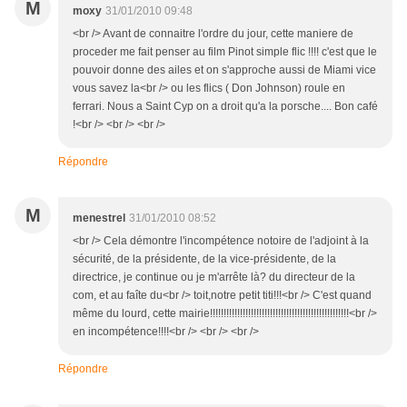
M
moxy
31/01/2010 09:48
<br /> Avant de connaitre l'ordre du jour, cette maniere de
proceder me fait penser au film Pinot simple flic !!!! c'est que le
pouvoir donne des ailes et on s'approche aussi de Miami vice
vous savez la<br /> ou les flics ( Don Johnson) roule en
ferrari. Nous a Saint Cyp on a droit qu'a la porsche.... Bon café
!<br /> <br /> <br />
Répondre
M
menestrel
31/01/2010 08:52
<br /> Cela démontre l'incompétence notoire de l'adjoint à la
sécurité, de la présidente, de la vice-présidente, de la
directrice, je continue ou je m'arrête là? du directeur de la
com, et au faîte du<br /> toit,notre petit titi!!!<br /> C'est quand
même du lourd, cette mairie!!!!!!!!!!!!!!!!!!!!!!!!!!!!!!!!!!!!!!!!!!!!!!!!!!!<br />
en incompétence!!!!<br /> <br /> <br />
Répondre