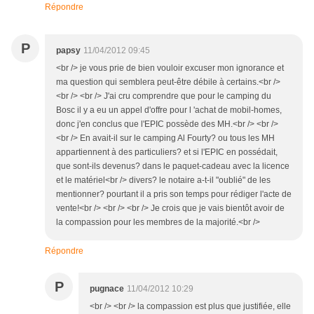
Répondre
P
papsy
11/04/2012 09:45
<br /> je vous prie de bien vouloir excuser mon ignorance et
ma question qui semblera peut-être débile à certains.<br />
<br /> <br /> J'ai cru comprendre que pour le camping du
Bosc il y a eu un appel d'offre pour l 'achat de mobil-homes,
donc j'en conclus que l'EPIC possède des MH.<br /> <br />
<br /> En avait-il sur le camping Al Fourty? ou tous les MH
appartiennent à des particuliers? et si l'EPIC en possédait,
que sont-ils devenus? dans le paquet-cadeau avec la licence
et le matériel<br /> divers? le notaire a-t-il "oublié" de les
mentionner? pourtant il a pris son temps pour rédiger l'acte de
vente!<br /> <br /> <br /> Je crois que je vais bientôt avoir de
la compassion pour les membres de la majorité.<br />
Répondre
P
pugnace
11/04/2012 10:29
<br /> <br /> la compassion est plus que justifiée, elle