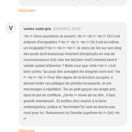
Répondre
V
ventre saint-gris
10/04/2012 16:54
<br /> Deux questions se posent :<br /> <br /> <br /> Où il est
entouré d'incapables ?<br /> <br /> <br /> Où il est lui-même
un incapable?<br /> <br /> <br /> Je viens de lire sur son blog
des posts dont beaucoup émanent d'employés en mal de
reconnaissance (lol) cela me fait bien rire!Comment peut-il
valider autant d'âneries ? Belle cour que voilà !<br /> c'est
bien connu "au pays des aveugles les borgnes sont rois".<br
/> <br /> <br /> Pour être digne de la fonction occupée, il
devrait éviter ces pétages de plombs incessants, et ces
mensonges à répétition. Tel un petit garçon les doigts pris
dans le pot de confiture...j'ai<br /> envie de lui dire , il faut
grandir maintenant . Et arrêtez d'en vouloir à la terre
entière(police, justice et "terroristes")si cela ne tourne pas
rond pour lui. Retournons lui l'insulte suprême<br /> (lol).<br
/>
Répondre