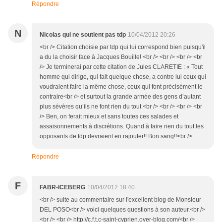
Répondre
N
Nicolas qui ne soutient pas tdp
10/04/2012 20:26
<br /> Citation choisie par tdp qui lui correspond bien puisqu'il
a du la choisir face à Jacques Bouille! <br /> <br /> <br /> <br
/> Je terminerai par cette citation de Jules CLARETIE : « Tout
homme qui dirige, qui fait quelque chose, a contre lui ceux qui
voudraient faire la même chose, ceux qui font précisément le
contraire<br /> et surtout la grande armée des gens d’autant
plus sévères qu’ils ne font rien du tout <br /> <br /> <br /> <br
/> Ben, on ferait mieux et sans toutes ces salades et
assaisonnements à discrétions. Quand à faire rien du tout les
opposants de tdp devraient en rajouter!! Bon sang!!<br />
Répondre
F
FABR-ICEBERG
10/04/2012 18:40
<br /> suite au commentaire sur l'excellent blog de Monsieur
DEL POSO<br /> voici quelques questions à son auteur.<br />
<br /> <br /> http://c.f.t.c-saint-cyprien.over-blog.com/<br />