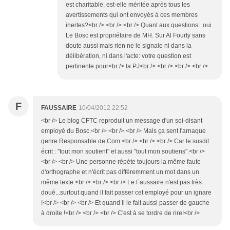
est charitable, est-elle méritée après tous les
avertissements qui ont envoyés à ces membres
inertes?<br /> <br /> <br /> Quant aux questions: oui
Le Bosc est propriétaire de MH. Sur Al Fourty sans
doute aussi mais rien ne le signale ni dans la
délibération, ni dans l'acte: votre question est
pertinente pour<br /> la PJ<br /> <br /> <br /> <br />
F
FAUSSAIRE
10/04/2012 22:52
<br /> Le blog CFTC reproduit un message d'un soi-disant
employé du Bosc.<br /> <br /> <br /> Mais ça sent l'arnaque
genre Responsable de Com.<br /> <br /> <br /> Car le susdit
écrit : "tout mon soutient" et aussi "tout mon soutiens".<br />
<br /> <br /> Une personne répète toujours la même faute
d'orthographe et n'écrit pas différemment un mot dans un
même texte.<br /> <br /> <br /> Le Faussaire n'est pas très
doué...surtout quand il fait passer cet employé pour un ignare
!<br /> <br /> <br /> Et quand il le fait aussi passer de gauche
à droite !<br /> <br /> <br /> C'est à se tordre de rire!<br />