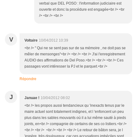
verbal que DEL POSO : l'information judiciaire est
ouverte et donc la procédure est engagée<br /> <br
/> <br /> <br />
V
Voltaire
10/04/2012 10:39
<br /> " Qui ne se sent pas sur de sa mémoire , ne doit pas se
mêler de mensonges"<br /> <br /> <br /> J'ai l'enregistrement
AUDIO des affirmations de Del Poso.<br /> <br /> <br /> Ces
passages vont intéresser la PJ et le parquet.<br />
Répondre
J
Januae !
10/04/2012 08:02
<br /> les propos aussi tendancieux qu 'inexacts tenus par le
maire actuel sont totalement indignes, et l 'enfoncent un peu
plus dans les sables mouvants où il a lui même sauté à pieds
joints, en<br /> compagnie de certains de ses co listiers.<br />
<br /> <br /> <br /> <br /> <br /> Le retour de bâton sera, je l
'espère, très douloureux, car ces accusations imbéciles sont