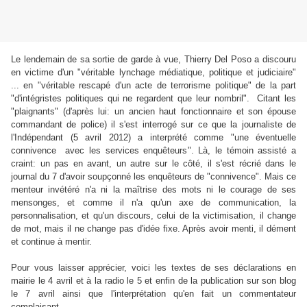
Le lendemain de sa sortie de garde à vue, Thierry Del Poso a discouru
en victime d'un "véritable lynchage médiatique, politique et judiciaire"
... en "véritable rescapé d'un acte de terrorisme politique" de la part
"d'intégristes politiques qui ne regardent que leur nombril". Citant les
"plaignants" (d'après lui: un ancien haut fonctionnaire et son épouse
commandant de police) il s'est interrogé sur ce que la journaliste de
l'Indépendant (5 avril 2012) a interprété comme "une éventuelle
connivence avec les services enquêteurs". Là, le témoin assisté a
craint: un pas en avant, un autre sur le côté, il s'est récrié dans le
journal du 7 d'avoir soupçonné les enquêteurs de "connivence". Mais ce
menteur invétéré n'a ni la maîtrise des mots ni le courage de ses
mensonges, et comme il n'a qu'un axe de communication, la
personnalisation, et qu'un discours, celui de la victimisation, il change
de mot, mais il ne change pas d'idée fixe. Après avoir menti, il dément
et continue à mentir.
Pour vous laisser apprécier, voici les textes de ses déclarations en
mairie le 4 avril et à la radio le 5 et enfin de la publication sur son blog
le 7 avril ainsi que l'interprétation qu'en fait un commentateur
complaisant.