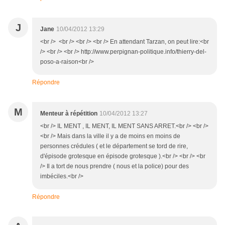
J
Jane
10/04/2012 13:29
<br /> <br /> <br /> <br /> En attendant Tarzan, on peut lire:<br
/> <br /> <br /> http://www.perpignan-politique.info/thierry-del-
poso-a-raison<br />
Répondre
M
Menteur à répétition
10/04/2012 13:27
<br /> IL MENT , IL MENT, IL MENT SANS ARRET.<br /> <br />
<br /> Mais dans la ville il y a de moins en moins de
personnes crédules ( et le département se tord de rire,
d'épisode grotesque en épisode grotesque ).<br /> <br /> <br
/> Il a tort de nous prendre ( nous et la police) pour des
imbéciles.<br />
Répondre