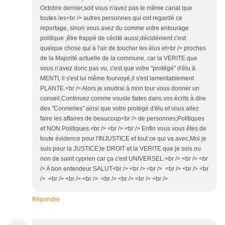
Octobre dernier,soit vous n'avez pas le même canal que
toutes les<br /> autres personnes qui ont regardé ce
reportage, sinon vous avez du comme votre entourage
politique ,être frappé de cécité aussi,décidément c'est
quelque chose qui à l'air de toucher les élus et<br /> proches
de la Majorité actuelle de la commune, car la VERITE que
vous n'avez donc pas vu, c'est que votre "protégé" d'élu à
MENTI, il s'est lui même fourvoyé,il s'est lamentablement
PLANTE.<br /> Alors je voudrai à mon tour vous donner un
conseil,Continuez comme vousle faites dans vos écrits à dire
des "Conneries" ainsi que votre protégé d'élu et vous allez
faire les affaires de beaucoup<br /> de personnes;Politiques
et NON Politiques.<br /> <br /> <br /> Enfin vous vous êtes de
toute évidence pour l'INJUSTICE et tout ce qui va avec,Moi je
suis pour la JUSTICE;le DROIT et la VERITE que je sois ou
non de saint cyprien car ça c'est UNIVERSEL.<br /> <br /> <br
/> A bon entendeur SALUT<br /> <br /> <br /> <br /> <br /> <br
/> <br /> <br /> <br /> <br /> <br /> <br /> <br />
Répondre