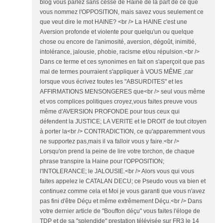
blog vous parlez sans cesse de Haine de la part de ce que
vous nommez l'OPPOSITION, mais savez vous seulement ce
que veut dire le mot HAINE? <br /> La HAINE c'est une
Aversion profonde et violente pour quelqu'un ou quelque
chose ou encore de l'animosité, aversion, dégoût, inimitié,
intolérance, jalousie, phobie, racisme et/ou répulsion.<br />
Dans ce terme et ces synonimes en fait on s'aperçoit que pas
mal de termes pourraient s'appliquer à VOUS MÊME ,car
lorsque vous écrivez toutes les "ABSURDITES" et les
AFFIRMATIONS MENSONGERES que<br /> seul vous même
et vos complices politiques croyez,vous faites preuve vous
même d'AVERSION PROFONDE pour tous ceux qui
défendent la JUSTICE; LA VERITE et le DROIT de tout citoyen
à porter la<br /> CONTRADICTION, ce qu'apparemment vous
ne supportez pas,mais il va falloir vous y faire.<br />
Lorsqu'on prend la peine de lire votre torchon, de chaque
phrase transpire la Haine pour l'OPPOSITION;
l'INTOLERANCE; le JALOUSIE.<br /> Alors vous qui vous
faites appelez le CATALAN DECU; ce Pseudo vous va bien et
continuez comme cela et Moi je vous garanti que vous n'avez
pas fini d'être Déçu et même extrêmement Déçu.<br /> Dans
votre dernier article de "Bouffon déçu" vous faites l'éloge de
TDP et de sa "splendide" prestation télévisée sur FR3 le 14