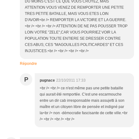
DU MOINS C'EST CE QUE VOUS CROYEZ, MAIS
ATTENTION VOUS VENEZ DE REMPORTER UNE PETITE
TRES PETITE BATAILLE, MAIS VOUS ETES LOIN
D'AVOIR<br /> REMPORTER LA VICTOIRE ET LA GUERRE.
<br /> <br /> <br /> ATTENTION DE NE PAS POUSSER TROP
LOIN VOTRE "ZELE",CAR VOUS POURRIEZ VOIR LA
POPULATION TOUTE ENTIERE SE DRESSER CONTRE
CES ABUS; CES "MAGOUILLES POLITICARDES" ET CES
INJUSTICES.<br /> <br /> <br /> <br />
Répondre
P
pugnace
22/10/2011 17:33
<br /> <br /> ce n'est même pas une petite bataille
qui aurait été remportée. C'est une escarmouche
entre un dir cab irresponsable mais assujetti à son
maître et un citoyen libre de pensée et indigné par
la<br /> non -démocratie fascisante de cette ville.<br
/> <br /> <br /> <br />