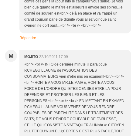
contre ces gens là (pour info le campeur vous salue), je vois
bien que quand le maître est ailleurs il envoie ses sbires...le
comité de soutien est<br /> déjà en place et va frappé un
grand coup,on parle de dignité vous allez voir que saint
cyprien ne dort pas!....<br /> <br /> <br /> <br />
Répondre
M
MOJITO
22/10/2011 17:09
<br /> <br /> INFO de dernière minute ,il parait que
P.CHEGUILLAUME de l'ASSOCAITION DES
CONSOMMATEURS vien d'être mis en examen!!<br /> <br />
<br /> HONTE A VOUS MR.LE MAIRE; HONTE A VOUS
FORCE DE L'ORDRE QUI ETES CENSES ETRE LA POUR
DEFENDRE ET PROTEGER LES BIENS ET LES
PERSONNES.<br /> <br /> <br /> EN METTANT EN EXAMEN
P.CHEGUILLAUME VOUS VENEZ DE VOUS RENDRE
COUPABLES DE PARTIALITE DANS LE TRAITEMENT DES
FAITS; DE VOUS RENDRE COUPABLE DE FAIBLESSE,
CELLE QUI CONSISTE A S'ATTAQUER A UN<br /> CITOYEN
PLUTÔT QU'A UN ELU;CERTES C'EST PLUS FACILE,TOUT