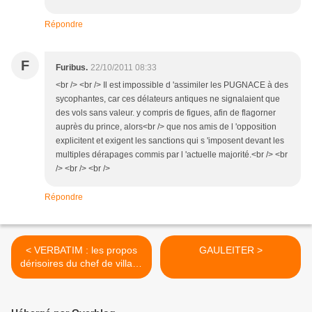
Répondre
F
Furibus.
22/10/2011 08:33
<br /> <br /> Il est impossible d 'assimiler les PUGNACE à des
sycophantes, car ces délateurs antiques ne signalaient que
des vols sans valeur. y compris de figues, afin de flagorner
auprès du prince, alors<br /> que nos amis de l 'opposition
explicitent et exigent les sanctions qui s 'imposent devant les
multiples dérapages commis par l 'actuelle majorité.<br /> <br
/> <br /> <br />
Répondre
< VERBATIM : les propos
GAULEITER >
dérisoires du chef de village
à FR 3 le 14 octobre 2011