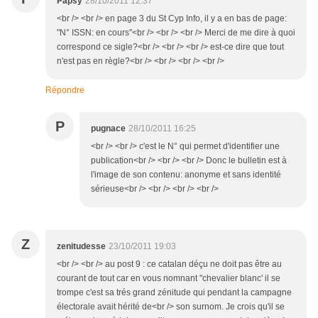
Papsy
28/10/2011 12:37
<br /> <br /> en page 3 du St Cyp Info, il y a en bas de page:
"N° ISSN: en cours"<br /> <br /> <br /> Merci de me dire à quoi
correspond ce sigle?<br /> <br /> <br /> est-ce dire que tout
n'est pas en règle?<br /> <br /> <br /> <br />
Répondre
P
pugnace
28/10/2011 16:25
<br /> <br /> c'est le N° qui permet d'identifier une
publication<br /> <br /> <br /> Donc le bulletin est à
l'image de son contenu: anonyme et sans identité
sérieuse<br /> <br /> <br /> <br />
Z
zenitudesse
23/10/2011 19:03
<br /> <br /> au post 9 : ce catalan déçu ne doit pas être au
courant de tout car en vous nomnant "chevalier blanc' il se
trompe c'est sa trés grand zénitude qui pendant la campagne
électorale avait hérité de<br /> son surnom. Je crois qu'il se