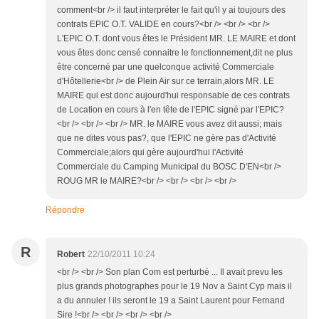
comment<br /> il faut interpréter le fait qu'il y ai toujours des
contrats EPIC O.T. VALIDE en cours?<br /> <br /> <br />
L'EPIC O.T. dont vous êtes le Président MR. LE MAIRE et dont
vous êtes donc censé connaitre le fonctionnement,dit ne plus
être concerné par une quelconque activité Commerciale
d'Hôtellerie<br /> de Plein Air sur ce terrain,alors MR. LE
MAIRE qui est donc aujourd'hui responsable de ces contrats
de Location en cours à l'en tête de l'EPIC signé par l'EPIC?
<br /> <br /> <br /> MR. le MAIRE vous avez dit aussi; mais
que ne dites vous pas?, que l'EPIC ne gère pas d'Activité
Commerciale;alors qui gère aujourd'hui l'Activité
Commerciale du Camping Municipal du BOSC D'EN<br />
ROUG MR le MAIRE?<br /> <br /> <br /> <br />
Répondre
R
Robert
22/10/2011 10:24
<br /> <br /> Son plan Com est perturbé ... Il avait prevu les
plus grands photographes pour le 19 Nov a Saint Cyp mais il
a du annuler ! ils seront le 19 a Saint Laurent pour Fernand
Sire !<br /> <br /> <br /> <br />