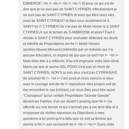
EMMERDE".<br /> <br /> <br /> <br /> Et pour ce qui est de
dire que je ne suis pas de SAINT CYPRIEN; effectivement je
ne suis pas de SAINT CYPRIEN et vous qui êtes vous etes
vous de SAINT CYPRIEN? et êtes vous seulement né à
SAINT<br /> CYPRIEN?Je n'ai pas de Mobil Home ni à SAINT
CYPRIEN,ni sur le terrain de S.AMBROISE et alors? Faut il
résider à SAINT CYPRIEN pour souhaiter défendre les droits
et intérêts de Propriataires de<br /> Mobil Homes
spoiliés;Abuser;Menacés;Intimidés par un Individu qui n'a
aucune éducation, ni respect de qui que ce soit?<br /> <br />
Mais dites Moi à y réfléchir, d'ou est originaire votre bien Aimé
Maire;car que je sache DEL POSO n'est pas un Nom de
SAINT CYPRIEN, NON?Lui non plus n'est pas CYPRIANAIS
de souche!<br /> <br /> Ceci posé;et nous verrons si vous
avez le courage soit de<br /> reproduire mes propos soit de
me rencontrer le cas échéant,,car vous êtes peut être aussi
"Courageux" qu'un certain Propriétaire 'Grande Gueule"
devant les Faibles, d'un soi disant Camping que<br /> j'ai
affronté sur son terrain et qui n'arrivait pas à me tenir tête et à
m'opposer de réelles réponses ou Objections à mes
questions à tel point qu'il a fallu que ce soit sa femme qui
vienne à<br /> son secours!!!<br /> <br /> <br /> Dans votre