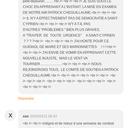
petit-déjeuner...........<br /> <br /> <br /> JE SUIS SOUS LE
CHOC EN APPRENANT A L'INSTANT. LA MISE EN EXAMEN
DE NOTRE AMI PATRICK CHEGUILLAUME.<br /> <br /> <br
/> IL N'Y A EFFECTIVEMENT PAS DE DEMOCRATIE A SAINT-
CYPRIEN.<br /> <br /> <br /> N'Y A T-IL PAS
D'AUTRES "PROBLEMES " BIEN PLUS GRAVES,
A "TRAITER DE TOUTE URGENCE" A SAINT-CYPRIEN
? ? ? ?<br /> <br /> <br /> <br /> J'AI HONTE POUR CE
GUIGNOL DE MAIRE ET SES MARIONNETTES ! ! ! !<br />
<br /> <br /> J'AI ENVIE DE VOMIR EN APPRENANT CETTE
NOUVELLE INJUSTE, MAIS LE VENT VA
TOURNER..........................<br /> <br /> <br /> NOUS
REJOINDRONS TOUS, LE COMITE DE SOUTIEN A PATRICK
CHEGUILLAUME.<br /> <br /> <br /> <br /> <br /> <br /> <br
/> <br /> <br /> <br /> <br /> <br /> <br /> <br /> <br /> <br />
<br /> <br /> <br />
Répondre
X
xav
23/10/2011 00:42
<br /> <br /> indigné et de retour d une semaine de combat