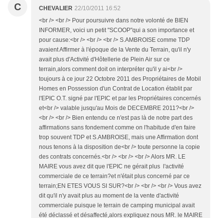
C
CHEVALIER
22/10/2011 16:52
<br /> <br /> Pour poursuivre dans notre volonté de BIEN
INFORMER, voici un petit "SCOOP"qui a son importance et
pour cause:<br /> <br /> <br /> S.AMBROISE comme TDP
avaient Affirmer à l'époque de la Vente du Terrain, qu'il n'y
avait plus d'Activité d'Hôtellerie de Plein Air sur ce
terrain,alors comment doit on interpréter qu'il y ai<br />
toujours à ce jour 22 Octobre 2011 des Propriétaires de Mobil
Homes en Possession d'un Contrat de Location établit par
l'EPIC O.T. signé par l'EPIC et par les Propriétaires concernés
et<br /> valable jusqu'au Mois de DECEMBRE 2011?<br />
<br /> <br /> Bien entendu ce n'est pas là de notre part des
affirmations sans fondement comme on l'habitude d'en faire
trop souvent TDP et S.AMBROISE, mais une Affirmation dont
nous tenons à la disposition de<br /> toute personne la copie
des contrats concernés.<br /> <br /> <br /> Alors MR. LE
MAIRE vous avez dit que l'EPIC ne gérait plus l'activité
commerciale de ce terrain?et n'était plus concerné par ce
terrain;EN ETES VOUS SI SUR?<br /> <br /> <br /> Vous avez
dit qu'il n'y avait plus au moment de la vente d'activité
commerciale puisque le terrain de camping municipal avait
été déclassé et désaffecté,alors expliquez nous MR. le MAIRE