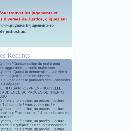
Pour trouver les jugements et
s diverses de Justice, cliquez sur
//www.pugnace.fr/jugements-et-
-de-justice.html
les Recents
Cyprien / Condamnation du maire pour
ces aggravées : la vérité malmenée
Cyprien : Quand la démocratie locale vire à
de et la justice reste en suspens !
y Del Poso dans le palmarès des « candidats
es à dégager »
E INFO SAINT-CYPRIEN - NOUVELLE
D'AUDIENCE DU PROCES DE THIERRY
POSO
yprien, une élection, un procès...Lecture
« Tué par gifle ! Vous voulez rire ! »
yprien, une élection, un procès...Lecture
apitre « Fracassure » : " J’entends sans voir
d clac "
yprien, une élection, un procès...Lecture
apitre "Le guêpier" : Le coup d'assommoir
yprien, une élection, un procès...Lecture