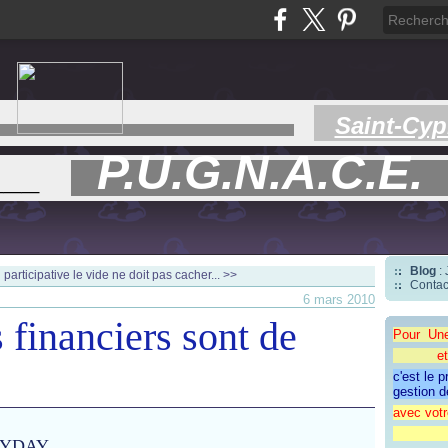
Saint-Cyp
P.U.G.N.A.C.E.
___
Blog
:
participative
le vide ne doit pas cacher... >>
Contac
6 mars 2010
 financiers sont de
Pour Un
et une 
c'est le 
gestion d
avec votr
"CAP
YDAY ...