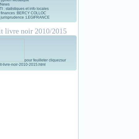
 News
 : statistiques et info locales
et finances :BERCY COLLOC
et jurisprudence :LEGIFRANCE
it livre noir 2010/2015
pour feuilleter cliquezsur
tit-livre-noir-2010-2015.html