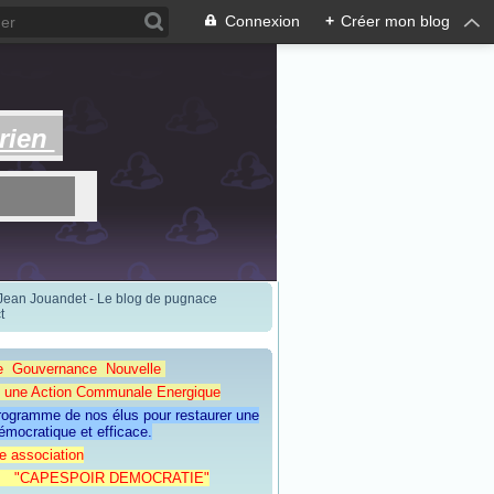
Connexion
+
Créer mon blog
rien
 Jean Jouandet - Le blog de pugnace
t
e Gouvernance Nouvelle
Action Communale Energique
programme de nos élus pour restaurer une
émocratique et efficace.
e association
ESPOIR DEMOCRATIE"