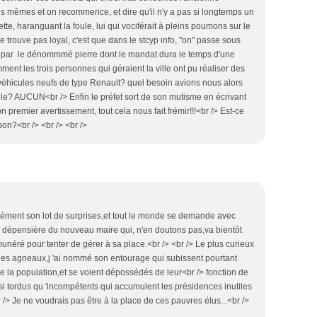
les mêmes et on recommence, et dire qu'il n'y a pas si longtemps un
rette, haranguant la foule, lui qui vociférait à pleins poumons sur le
ne trouve pas loyal, c'est que dans le stcyp info, "on" passe sous
s par le dénommmé pierre dont le mandat dura le temps d'une
ment les trois personnes qui géraient la ville ont pu réaliser des
 véhicules neufs de type Renault? quel besoin avions nous alors
le? AUCUN<br /> Enfin le préfet sort de son mutisme en écrivant
n premier avertissement, tout cela nous fait frémir!!!<br /> Est-ce
on?<br /> <br /> <br />
ément son lot de surprises,et tout le monde se demande avec
e dépensière du nouveau maire qui, n'en doutons pas,va bientôt
néré pour tenter de gérer à sa place.<br /> <br /> Le plus curieux
e des agneaux,j 'ai nommé son entourage qui subissent pourtant
 de la population,et se voient dépossédés de leur<br /> fonction de
si tordus qu 'incompétents qui accumulent les présidences inutiles
/> Je ne voudrais pas être à la place de ces pauvres élus...<br />