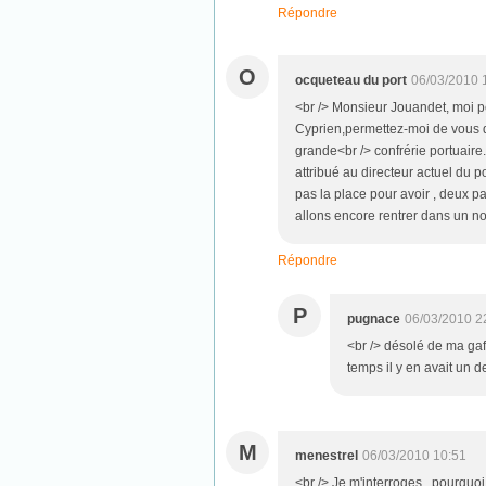
Répondre
O
ocqueteau du port
06/03/2010 
<br /> Monsieur Jouandet, moi pet
Cyprien,permettez-moi de vous di
grande<br /> confrérie portuaire
attribué au directeur actuel du po
pas la place pour avoir , deux pa
allons encore rentrer dans un nou
Répondre
P
pugnace
06/03/2010 2
<br /> désolé de ma gaf
temps il y en avait un d
M
menestrel
06/03/2010 10:51
<br /> Je m'interroges , pourquoi 