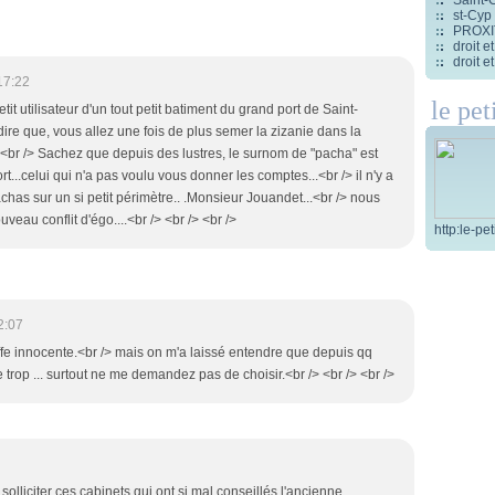
st-Cyp
PROXITI
droit 
droit 
17:22
le pet
it utilisateur d'un tout petit batiment du grand port de Saint-
re que, vous allez une fois de plus semer la zizanie dans la
.<br /> Sachez que depuis des lustres, le surnom de "pacha" est
rt...celui qui n'a pas voulu vous donner les comptes...<br /> il n'y a
chas sur un si petit périmètre.. .Monsieur Jouandet...<br /> nous
veau conflit d'égo....<br /> <br /> <br />
http:le-pe
2:07
fe innocente.<br /> mais on m'a laissé entendre que depuis qq
e trop ... surtout ne me demandez pas de choisir.<br /> <br /> <br />
solliciter ces cabinets qui ont si mal conseillés l'ancienne