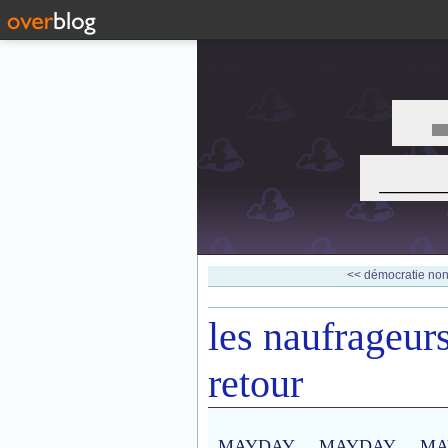
___
<< démocratie non 
les naufrageurs
retour
MAYDAY ... MAYDAY ... MA