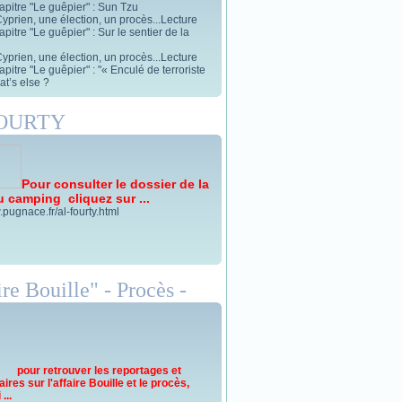
apitre "Le guêpier" : Sun Tzu
yprien, une élection, un procès...Lecture
pitre "Le guêpier" : Sur le sentier de la
yprien, une élection, un procès...Lecture
pitre "Le guêpier" : "« Enculé de terroriste
t’s else ?
FOURTY
Pour consulter le dossier de la
u camping cliquez sur ...
.pugnace.fr/al-fourty.html
re Bouille" - Procès -
pour retrouver les reportages et
res sur l'affaire Bouille et le procès,
...