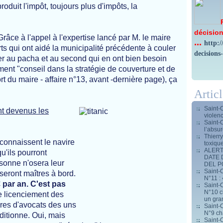
oduit l'impôt, toujours plus d'impôts, la
décision
Grâce à l'appel à l'expertise lancé par M. le maire
...
http:
rts qui ont aidé la municipalité précédente à couler
decisions
ter au pacha et au second qui en ont bien besoin
tement "conseil dans la stratégie de couverture et de
rt du maire - affaire n°13, avant -dernière page), ça
Artic
Saint-
t devenus les
violen
Saint-
l’absur
Thierr
 connaissent le navire
toxiqu
ALERT
qu'ils pourront
DATE 
sonne n'osera leur
DEL 
Saint-C
 seront maîtres à bord.
N°11 : 
 par an. C'est pas
Saint-C
N°10 ch
 licenciement des
un gran
ires d'avocats des uns
Saint-C
N°9 ch
dditionne. Oui, mais
Saint-C