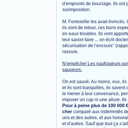
d'emprunts de bouclage. Ils ont pr
surimposition.
M. Fontvieille les avait évincés. 
ils sont de retour, ces bons expe
en eaux troubles. Ils vont appor
leur savoir-faire ... on écrit doc
sécurisation de l'encours" (rappo
rassure.
N'empêche! Les naufrageurs son
sauveurs.
On est sauvé, Au moins, eux, ils
et ils sont tranquilles, ils savent 
le mener à leur convenance, per
imposer un cap ni une allure. Ils
Pour à peine plus de 100 000 €
cher
comparé aux indemnités de
uns et des autres, et aux honora
et d'autres. Sauf que tout ça s'a