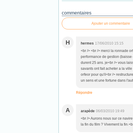
commentaires
Ajouter un commentaire
H
hermes
17/06/2010 15:15
<br /> <br /> merci la ronnade or
performance de gestion (baisse 
durent 25 ans. je<br /> vous lais
savants ont fait acheter a la vil
orfeor pour qu'il<br /> restructu
un sens et une fortune dans l'autr
Répondre
A
arapède
06/03/2010 19:49
<br /> Aurons nous sur ce navire
la fin du film ? Vivement la fin.<b