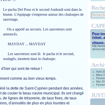
Reche
Le pacha Del Poso et le second Andrault sont dans la
brume. L'équipage s'empresse autour des chaloupes de
sauvetage.
CAPE
On a appelé au secours. Les sauveteurs sont
Pour tou
annoncés.
(objet, 
cliquez s
MAYDAY ... MAYDAY
http://ww
democrati
Les sauveteurs sont là: le pacha et le second,
soulagés, montent dans la chaloupe.
Archi
d'hier qui sont de retour !
Avril 
Mars 
nent comme au bon vieux temps.
Févrie
Mai 2
Févrie
 la dette de Saint-Cyprien pendant des années.
sait de couler le beau navire municipal. Ils ont chargé
JUST
 de lignes de trésorerie, de taux fixes, de taux
ions, d'annuités de plus en plus lourdes et