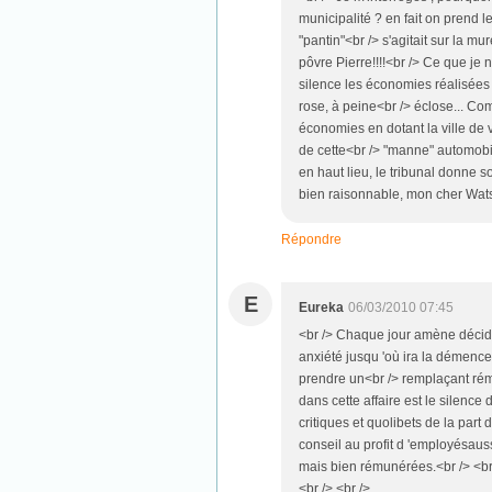
municipalité ? en fait on prend 
"pantin"<br /> s'agitait sur la mu
pôvre Pierre!!!!<br /> Ce que je 
silence les économies réalisée
rose, à peine<br /> éclose... Com
économies en dotant la ville de
de cette<br /> "manne" automobi
en haut lieu, le tribunal donne so
bien raisonnable, mon cher Wats
Répondre
E
Eureka
06/03/2010 07:45
<br /> Chaque jour amène décid
anxiété jusqu 'où ira la démenc
prendre un<br /> remplaçant rému
dans cette affaire est le silenc
critiques et quolibets de la part
conseil au profit d 'employésaus
mais bien rémunérées.<br /> <br 
<br /> <br />