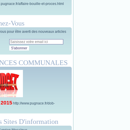
.pugnace.fr/affaire-bouille-et-proces.html
nez-Vous
us pour être averti des nouveaux articles
ANCES COMMUNALES
 2015
http://www.pugnace.fr/dob-
s Sites D'information
Cyprien Mosaïque