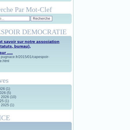
rche Par Mot-Clef
SPOIR DEMOCRATIE
t savoir sur notre association
statuts, bureau),
ur .....
w.pugnace.fr/2015/01/capespoir-
e.html
ves
2026
(1)
2026
(5)
r 2026
(10)
025
(1)
r 2025
(1)
ICE