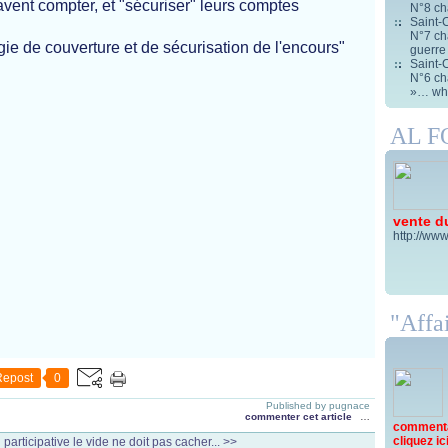
avent compter, et "sécuriser" leurs comptes
N°8 ch
Saint-C
N°7 cha
égie de couverture et de sécurisation de l'encours"
guerre
Saint-C
N°6 cha
»… wha
AL 
vente d
http://www
"Affai
Repost
0
Published by pugnace
commenter cet article
…
commentai
cliquez ici 
participative
le vide ne doit pas cacher... >>