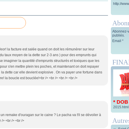
http://www
Abon
Abonnez-vo
publiés.
Email
feor! la facture est salée quand on doit les rémunérer sur leur
du taux moyen de la dette sur 2-3 ans ) pour des emprunts qui
FIN
se imaginer la quantité d'emprunts structurés et toxiques que les
le pour s'en mettre plein les poches, et maintenant on doit repayer
re la dette car elle devient explosive . On va payer une fortune dans
e! la boucle est bouclée!<br /> <br /> <br /> <br />
* DOB
2015.html
 un remake d'ouragan sur le caine ? Le pacha va t'il se dévoiler à
Autre
r /> <br /> <br />
Saint-