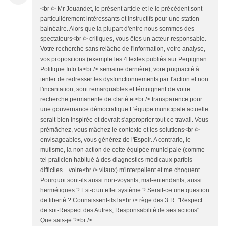
<br /> Mr Jouandet, le présent article et le le précédent sont
particulièrement intéressants et instructifs pour une station
balnéaire. Alors que la plupart d'entre nous sommes des
spectateurs<br /> critiques, vous êtes un acteur responsable.
Votre recherche sans relâche de l'information, votre analyse,
vos propositions (exemple les 4 textes publiés sur Perpignan
Politique Info la<br /> semaine dernière), vore pugnacité à
tenter de redresser les dysfonctionnements par l'action et non
l'incantation, sont remarquables et témoignent de votre
recherche permanente de clarté et<br /> transparence pour
une gouvernance démocratique.L'équipe municipale actuelle
serait bien inspirée et devrait s'approprier tout ce travail. Vous
prémâchez, vous mâchez le contexte et les solutions<br />
envisageables, vous générez de l'Espoir. A contrario, le
mutisme, la non action de cette équipée municipale (comme
tel praticien habitué à des diagnostics médicaux parfois
difficiles... voire<br /> vitaux) m'interpellent et me choquent.
Pourquoi sont-ils aussi non-voyants, mal-entendants, aussi
hermétiques ? Est-c un effet système ? Serait-ce une question
de liberté ? Connaissent-ils la<br /> rège des 3 R :"Respect
de soi-Respect des Autres, Responsabilité de ses actions".
Que sais-je ?<br />