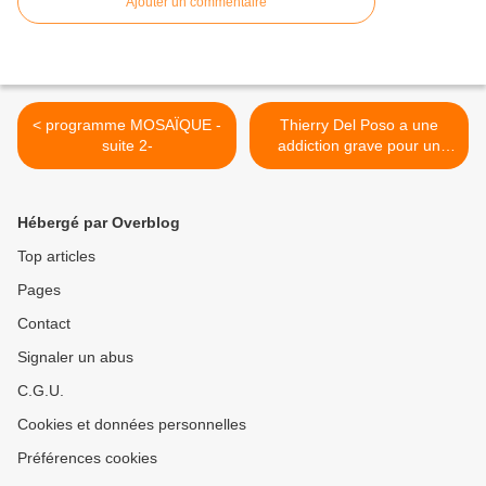
Ajouter un commentaire
< programme MOSAÏQUE -
Thierry Del Poso a une
suite 2-
addiction grave pour un
homme public : le plaisir
artificiel du mensonge et la
jouissance du faux >
Hébergé par Overblog
Top articles
Pages
Contact
Signaler un abus
C.G.U.
Cookies et données personnelles
Préférences cookies