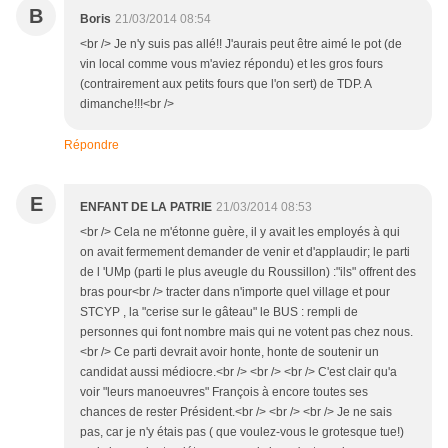
B
Boris
21/03/2014 08:54
<br /> Je n'y suis pas allé!! J'aurais peut être aimé le pot (de
vin local comme vous m'aviez répondu) et les gros fours
(contrairement aux petits fours que l'on sert) de TDP. A
dimanche!!!<br />
Répondre
E
ENFANT DE LA PATRIE
21/03/2014 08:53
<br /> Cela ne m'étonne guère, il y avait les employés à qui
on avait fermement demander de venir et d'applaudir; le parti
de l 'UMp (parti le plus aveugle du Roussillon) :"ils" offrent des
bras pour<br /> tracter dans n'importe quel village et pour
STCYP , la "cerise sur le gâteau" le BUS : rempli de
personnes qui font nombre mais qui ne votent pas chez nous.
<br /> Ce parti devrait avoir honte, honte de soutenir un
candidat aussi médiocre.<br /> <br /> <br /> C'est clair qu'a
voir "leurs manoeuvres" François à encore toutes ses
chances de rester Président.<br /> <br /> <br /> Je ne sais
pas, car je n'y étais pas ( que voulez-vous le grotesque tue!)