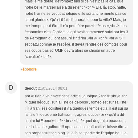
mais je me doute, détrompez moi si ce n'est pas le cas, que
notre belle marseillaise a du retentir.<br /> EH, là, stop, halte,
notre hymne se veut patriotique et le sortant ne mérite pas ce
chant glorieux! Qu'a t-il fait d'honorable pour la ville? Mais, je
me trompe peut-être, il n'a peut-être pas<br /> oser;<br /> Les
économies c'est Fontvieille qui avait commencé suivi par les 3
de Perpignan qui ont assuré l'intérim .<br /> <br /> <br /> Si il
est battu comme je l'espère, il devra rendre des comptes pour
ses coups bas et l'UMP devra alors se choisir un autre
"cavalier".<br />
Répondre
D
degout
21/03/2014 08:01
<br /> rien a voir avec cette article , quoique ?<br /> <br /> <br
/> quel dégout , sur la liste de delposo , romeo est sur sa liste
!! il a trahi ses colistiers il y a quelques temps et la, il est sur sa
la liste ?, deuxieme trahison... , apres tout ce<br /> qu'il a dit
contre lui !! beurk<br /> <br /> <br /> quel dégout b beaucourt
sur la liste de guilraut !!! apres tout ce qu'il a dit et laissé dire a
son propos sur son blog 'elle faisait partie de l'equipe bouille