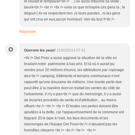
et voulait le remplacer<br /> ....) lui aussi retourne sa veste ,
beurk<br /> <br /> <br /> voila ce que m'inspire ces gens la , le
dégout ( ils ne respectent rien ,ni leurs paroles , ni les gens
qui ont crus en eux,aucun honneur) rien du tout !!<br />
Répondre
O
Ouvrons les yeux!
21/03/2014 07:42
<br /> Del Poso a aussi aggravé la situation de la ville en
bradant notre patrimoine à bas prix. Et là où il aurait pu
vendre pour 20 millions d'euros, les attributions par copinage
des<br /> camping, bâtiments et terrains communaux n'ont
rapporté qu'une douzaine de millions. Une lourde perte due
peut-être à la manière dont on traitait les ventes du côté de
l'urbanisme. il n'y a pas<br /> que du mensonge, il y a aussi
de bizarres procédés de vente et d'attribution... au moins
offrant.<br /> <br /> <br /> Et toutes ces pertes doivent être
ajoutées à la dette, car l'appauvrissement de la commune est
flagrant. Et le tape à l'oeil, les faux documents et les
mensonges de l'équipe Del Poso<br /> n'abusent pas les
honnêtes citoyens.<br /> <br /> <br /> <br />