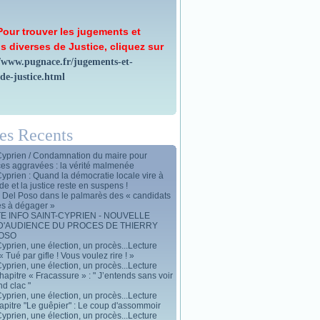
Pour trouver les jugements et
s diverses de Justice, cliquez sur
//www.pugnace.fr/jugements-et-
-de-justice.html
les Recents
Cyprien / Condamnation du maire pour
ces aggravées : la vérité malmenée
Cyprien : Quand la démocratie locale vire à
de et la justice reste en suspens !
y Del Poso dans le palmarès des « candidats
es à dégager »
E INFO SAINT-CYPRIEN - NOUVELLE
D'AUDIENCE DU PROCES DE THIERRY
POSO
yprien, une élection, un procès...Lecture
« Tué par gifle ! Vous voulez rire ! »
yprien, une élection, un procès...Lecture
apitre « Fracassure » : " J’entends sans voir
d clac "
yprien, une élection, un procès...Lecture
apitre "Le guêpier" : Le coup d'assommoir
yprien, une élection, un procès...Lecture