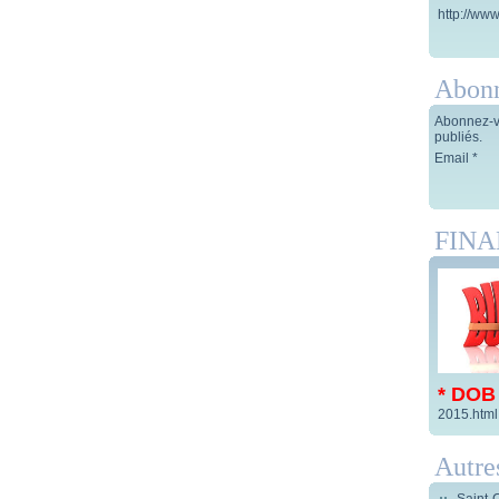
http://www
Abon
Abonnez-vo
publiés.
Email
FIN
* DOB
2015.html
Autre
Saint-