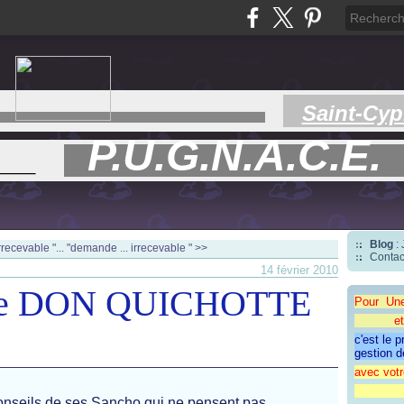
Saint-Cyp
P.U.G.N.A.C.E.
___
Blog
:
recevable "...
"demande ... irrecevable " >>
Contac
14 février 2010
i de DON QUICHOTTE
Pour Un
et une 
c'est le 
gestion d
avec votr
"CAP
nseils de ses Sancho qui ne pensent pas