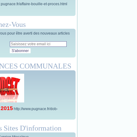
.pugnace.fr/affaire-bouille-et-proces.html
nez-Vous
us pour être averti des nouveaux articles
ANCES COMMUNALES
 2015
http://www.pugnace.fr/dob-
s Sites D'information
Cyprien Mosaïque