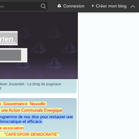
Connexion
+
Créer mon blog
rien
 Jean Jouandet - Le blog de pugnace
t
e Gouvernance Nouvelle
Action Communale Energique
programme de nos élus pour restaurer une
émocratique et efficace.
e association
ESPOIR DEMOCRATIE"