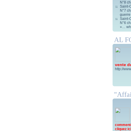
N°8 ch
Saint-C
N°7 cha
guerre
Saint-C
N°6 cha
»… wha
AL 
vente d
http://www
"Affai
commentai
cliquez ici 