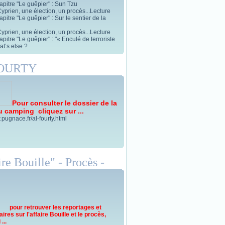
apitre "Le guêpier" : Sun Tzu
yprien, une élection, un procès...Lecture
pitre "Le guêpier" : Sur le sentier de la
yprien, une élection, un procès...Lecture
pitre "Le guêpier" : "« Enculé de terroriste
t’s else ?
FOURTY
Pour consulter le dossier de la
u camping cliquez sur ...
.pugnace.fr/al-fourty.html
re Bouille" - Procès -
pour retrouver les reportages et
res sur l'affaire Bouille et le procès,
...