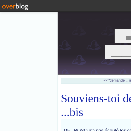
___
<< "demande ... ir
Souviens-to
...bis
DEL POSO n'a pas écouté les co