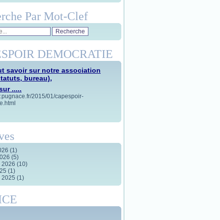
rche Par Mot-Clef
SPOIR DEMOCRATIE
t savoir sur notre association
statuts, bureau),
ur .....
w.pugnace.fr/2015/01/capespoir-
e.html
ves
2026
(1)
2026
(5)
r 2026
(10)
025
(1)
r 2025
(1)
ICE