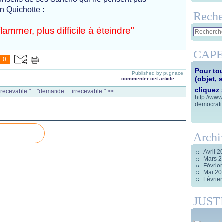
on Quichotte :
Reche
nflammer, plus difficile à éteindre"
CAPE
0
Pour tou
Published by pugnace
(objet, 
commenter cet article
…
cliquez s
recevable "...
"demande ... irrecevable " >>
http://ww
democrati
Archi
Avril 
Mars 
Févrie
Mai 2
Févrie
JUST