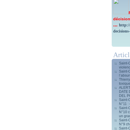
décision
...
http:
decisions
Artic
Saint-
violen
Saint-
l’absur
Thierr
toxiqu
ALERT
DATE 
DEL 
Saint-C
N°11 : 
Saint-C
N°10 ch
un gran
Saint-C
N°9 ch
Saint-C