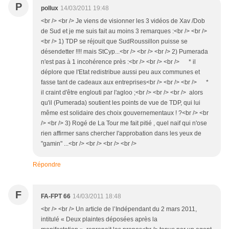
P
pollux
14/03/2011 19:48
<br /> <br /> Je viens de visionner les 3 vidéos de Xav /Dob
de Sud et je me suis fait au moins 3 remarques :<br /> <br />
<br /> 1) TDP se réjouit que SudRoussillon puisse se
désendetter !!!! mais StCyp...<br /> <br /> <br /> 2) Pumerada
n'est pas à 1 incohérence près :<br /> <br /> <br /> * il
déplore que l'Etat redistribue aussi peu aux communes et
fasse tant de cadeaux aux entreprises<br /> <br /> <br /> *
il craint d'être englouti par l'agloo ;<br /> <br /> <br /> alors
qu'il (Pumerada) soutient les points de vue de TDP, qui lui
même est solidaire des choix gouvernementaux ! ?<br /> <br
/> <br /> 3) Rogé de La Tour me fait pitié , quel naif qui n'ose
rien affirmer sans chercher l'approbation dans les yeux de
"gamin" ...<br /> <br /> <br /> <br />
Répondre
F
FA-FPT 66
14/03/2011 18:48
<br /> <br /> Un article de l’Indépendant du 2 mars 2011,
intitulé « Deux plaintes déposées après la