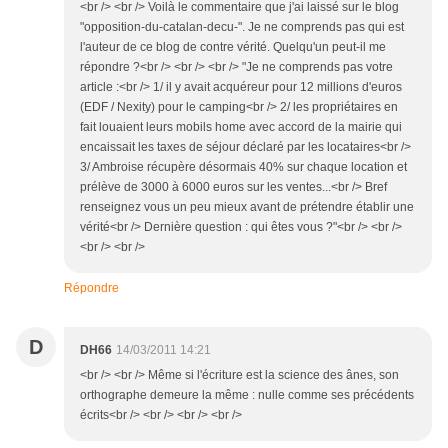
<br /> <br /> Voilà le commentaire que j'ai laissé sur le blog
"opposition-du-catalan-decu-". Je ne comprends pas qui est
l'auteur de ce blog de contre vérité. Quelqu'un peut-il me
répondre ?<br /> <br /> <br /> "Je ne comprends pas votre
article :<br /> 1/ il y avait acquéreur pour 12 millions d'euros
(EDF / Nexity) pour le camping<br /> 2/ les propriétaires en
fait louaient leurs mobils home avec accord de la mairie qui
encaissait les taxes de séjour déclaré par les locataires<br />
3/ Ambroise récupère désormais 40% sur chaque location et
prélève de 3000 à 6000 euros sur les ventes...<br /> Bref
renseignez vous un peu mieux avant de prétendre établir une
vérité<br /> Dernière question : qui êtes vous ?"<br /> <br />
<br /> <br />
Répondre
D
DH66
14/03/2011 14:21
<br /> <br /> Même si l'écriture est la science des ânes, son
orthographe demeure la même : nulle comme ses précédents
écrits<br /> <br /> <br /> <br />