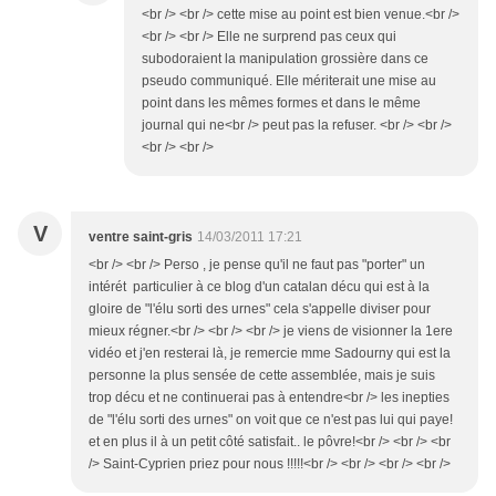
<br /> <br /> cette mise au point est bien venue.<br />
<br /> <br /> Elle ne surprend pas ceux qui
subodoraient la manipulation grossière dans ce
pseudo communiqué. Elle mériterait une mise au
point dans les mêmes formes et dans le même
journal qui ne<br /> peut pas la refuser. <br /> <br />
<br /> <br />
V
ventre saint-gris
14/03/2011 17:21
<br /> <br /> Perso , je pense qu'il ne faut pas "porter" un
intérét particulier à ce blog d'un catalan décu qui est à la
gloire de "l'élu sorti des urnes" cela s'appelle diviser pour
mieux régner.<br /> <br /> <br /> je viens de visionner la 1ere
vidéo et j'en resterai là, je remercie mme Sadourny qui est la
personne la plus sensée de cette assemblée, mais je suis
trop décu et ne continuerai pas à entendre<br /> les inepties
de "l'élu sorti des urnes" on voit que ce n'est pas lui qui paye!
et en plus il à un petit côté satisfait.. le pôvre!<br /> <br /> <br
/> Saint-Cyprien priez pour nous !!!!!<br /> <br /> <br /> <br />