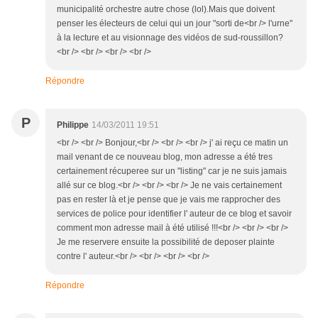
municipalité orchestre autre chose (lol).Mais que doivent
penser les électeurs de celui qui un jour "sorti de<br /> l'urne"
à la lecture et au visionnage des vidéos de sud-roussillon?
<br /> <br /> <br /> <br />
Répondre
P
Philippe
14/03/2011 19:51
<br /> <br /> Bonjour,<br /> <br /> <br /> j' ai reçu ce matin un
mail venant de ce nouveau blog, mon adresse a été tres
certainement récuperee sur un "listing" car je ne suis jamais
allé sur ce blog.<br /> <br /> <br /> Je ne vais certainement
pas en rester là et je pense que je vais me rapprocher des
services de police pour identifier l' auteur de ce blog et savoir
comment mon adresse mail à été utilisé !!!<br /> <br /> <br />
Je me reservere ensuite la possibilité de deposer plainte
contre l' auteur.<br /> <br /> <br /> <br />
Répondre