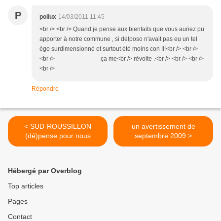
P
pollux
14/03/2011 11:45
<br /> <br /> Quand je pense aux bienfaits que vous auriez pu
apporter à notre commune , si delposo n'avait pas eu un tel
égo surdimensionné et surtout été moins con !!!<br /> <br />
<br /> ça me<br /> révolte .<br /> <br /> <br />
<br />
Répondre
< SUD-ROUSSILLON
un avertissement de
(dé)pense pour nous
septembre 2009 >
Hébergé par Overblog
Top articles
Pages
Contact