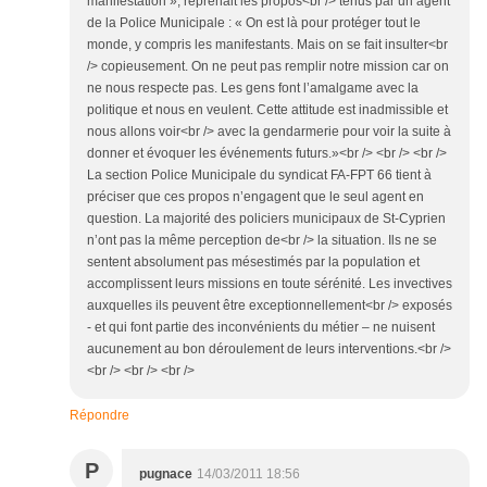
manifestation », reprenait les propos<br /> tenus par un agent
de la Police Municipale : « On est là pour protéger tout le
monde, y compris les manifestants. Mais on se fait insulter<br
/> copieusement. On ne peut pas remplir notre mission car on
ne nous respecte pas. Les gens font l’amalgame avec la
politique et nous en veulent. Cette attitude est inadmissible et
nous allons voir<br /> avec la gendarmerie pour voir la suite à
donner et évoquer les événements futurs.»<br /> <br /> <br />
La section Police Municipale du syndicat FA-FPT 66 tient à
préciser que ces propos n’engagent que le seul agent en
question. La majorité des policiers municipaux de St-Cyprien
n’ont pas la même perception de<br /> la situation. Ils ne se
sentent absolument pas mésestimés par la population et
accomplissent leurs missions en toute sérénité. Les invectives
auxquelles ils peuvent être exceptionnellement<br /> exposés
- et qui font partie des inconvénients du métier – ne nuisent
aucunement au bon déroulement de leurs interventions.<br />
<br /> <br /> <br />
Répondre
P
pugnace
14/03/2011 18:56