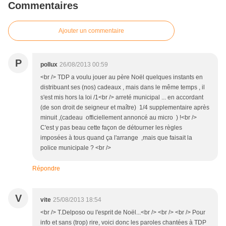
Commentaires
Ajouter un commentaire
P
pollux
26/08/2013 00:59
<br /> TDP a voulu jouer au père Noël quelques instants en
distribuant ses (nos) cadeaux , mais dans le même temps , il
s'est mis hors la loi /1<br /> arreté municipal ... en accordant
(de son droit de seigneur et maître) 1/4 supplementaire après
minuit ,(cadeau officiellement annoncé au micro ) !<br />
C'est y pas beau cette façon de détourner les règles
imposées à tous quand ça l'arrange ,mais que faisait la
police municipale ? <br />
Répondre
V
vite
25/08/2013 18:54
<br /> T.Delposo ou l'esprit de Noël...<br /> <br /> <br /> Pour
info et sans (trop) rire, voici donc les paroles chantées à TDP