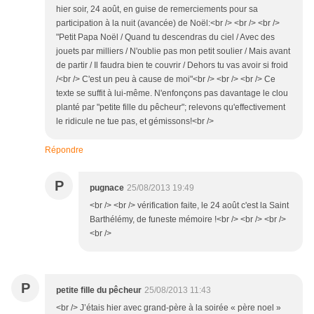
hier soir, 24 août, en guise de remerciements pour sa
participation à la nuit (avancée) de Noël:<br /> <br /> <br />
"Petit Papa Noël / Quand tu descendras du ciel / Avec des
jouets par milliers / N'oublie pas mon petit soulier / Mais avant
de partir / Il faudra bien te couvrir / Dehors tu vas avoir si froid
/<br /> C'est un peu à cause de moi"<br /> <br /> <br /> Ce
texte se suffit à lui-même. N'enfonçons pas davantage le clou
planté par "petite fille du pêcheur"; relevons qu'effectivement
le ridicule ne tue pas, et gémissons!<br />
Répondre
P
pugnace
25/08/2013 19:49
<br /> <br /> vérification faite, le 24 août c'est la Saint
Barthélémy, de funeste mémoire !<br /> <br /> <br />
<br />
P
petite fille du pêcheur
25/08/2013 11:43
<br /> J’étais hier avec grand-père à la soirée « père noel »