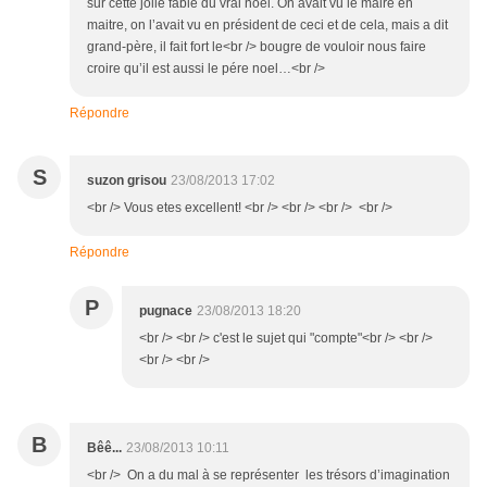
sur cette jolie fable du vrai noel. On avait vu le maire en
maitre, on l’avait vu en président de ceci et de cela, mais a dit
grand-père, il fait fort le<br /> bougre de vouloir nous faire
croire qu’il est aussi le pére noel…<br />
Répondre
S
suzon grisou
23/08/2013 17:02
<br /> Vous etes excellent! <br /> <br /> <br /> <br />
Répondre
P
pugnace
23/08/2013 18:20
<br /> <br /> c'est le sujet qui "compte"<br /> <br />
<br /> <br />
B
Bêê...
23/08/2013 10:11
<br /> On a du mal à se représenter les trésors d’imagination