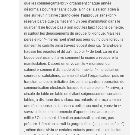
que les commerçants<br /> organisent chaque année
désormais pour feter sans doute la fin de la saison. Rien à
dire sur leur initiative ; grand-père l’approuve sans<br />
réserve parce que ça met enfin un peu d’animation dans le
quartier. Il ne trouve pas à son gout les faux flocons de neige,
ni surtout les déguisements du groupe folklorique. Mais les
pères et<br /> mères noel n’ont pas peur du ridicule lorsquils
dansent le cadrille ainsi travesti et cest déjà ça. Grand-père
hausse les épaules et dit qu’il faut<br /> de tout. La ou il a
boudé cest quand il a vu comment la mairie a récupéré la
manifestation. Dabord en envoyant le « monsieur du
cabinet » comme il dit ; raide et fier il se<br /> multipliait en
sourires et salutations, comme s’il était l’organisateur. puis en
transformant cette initiative des commerçants en opération de
communication électorale lorsque le maire est<br /> arrivé, a
circulé de table en table en évitant soigneusement certaines
tables, a distribué des cadaux aux enfants et a reçu comme
une récompense la chanson « petit papa noel », vous<br />
savez celle ou on le remercie d’aporter des cadaux par
millier ! Ce moment d’émotion paraissait spontané, pas
préparé. L’émotion serrait la gorge même (j’ai pas oublié le ^)
, même donc si<br /> certains enfants perdront toute illusion