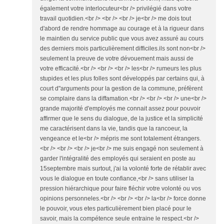
également votre interlocuteur<br /> privilégié dans votre
travail quotidien.<br /> <br /> <br /> je<br /> me dois tout
d'abord de rendre hommage au courage et à la rigueur dans
le maintien du service public que vous avez assuré au cours
des derniers mois particulièrement difficiles.ils sont non<br />
seulement la preuve de votre dévouement mais aussi de
votre efficacité.<br /> <br /> <br /> les<br /> rumeurs les plus
stupides et les plus folles sont développés par certains qui, à
court d"arguments pour la gestion de la commune, préfèrent
se complaire dans la diffamation.<br /> <br /> <br /> une<br />
grande majorité d'employés me connait assez pour pouvoir
affirmer que le sens du dialogue, de la justice et la simplicité
me caractérisent dans la vie, tandis que la rancoeur, la
vengeance et le<br /> mépris me sont totalement étrangers.
<br /> <br /> <br /> je<br /> me suis engagé non seulement à
garder l'intégralité des employés qui seraient en poste au
15septembre mais surtout, j'ai la volonté forte de rétablir avec
vous le dialogue en toute confiance,<br /> sans utiliser la
pression hiérarchique pour faire fléchir votre volonté ou vos
opinions personneles.<br /> <br /> <br /> la<br /> force donne
le pouvoir, vous etes particulièrement bien placé pour le
savoir, mais la compétence seule entraine le respect.<br />