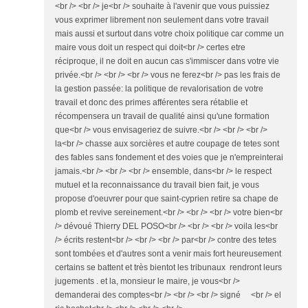
<br /> <br /> je<br /> souhaite à l'avenir que vous puissiez
vous exprimer librement non seulement dans votre travail
mais aussi et surtout dans votre choix politique car comme un
maire vous doit un respect qui doit<br /> certes etre
réciproque, il ne doit en aucun cas s'immiscer dans votre vie
privée.<br /> <br /> <br /> vous ne ferez<br /> pas les frais de
la gestion passée: la politique de revalorisation de votre
travail et donc des primes afférentes sera rétablie et
récompensera un travail de qualité ainsi qu'une formation
que<br /> vous envisageriez de suivre.<br /> <br /> <br />
la<br /> chasse aux sorcières et autre coupage de tetes sont
des fables sans fondement et des voies que je n'empreinterai
jamais.<br /> <br /> <br /> ensemble, dans<br /> le respect
mutuel et la reconnaissance du travail bien fait, je vous
propose d'oeuvrer pour que saint-cyprien retire sa chape de
plomb et revive sereinement.<br /> <br /> <br /> votre bien<br
/> dévoué Thierry DEL POSO<br /> <br /> <br /> voila les<br
/> écrits restent<br /> <br /> <br /> par<br /> contre des tetes
sont tombées et d'autres sont a venir mais fort heureusement
certains se battent et très bientot les tribunaux rendront leurs
jugements . et la, monsieur le maire, je vous<br />
demanderai des comptes<br /> <br /> <br /> signé <br /> el