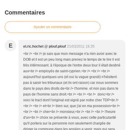
Commentaires
Ajouter un commentaire
E
el.ric.hochet @ plouf.plouf
21/03/2011 16:35
<br /> <br /> je sais que mon message n'a rien avoir avec le
DOB et il est un peu long mais prenez le temps de le lire il est
très intérressant. à l'époque de l'entre deux tour il était destiné
aux<br /> employés de saint-cyprien.<br /> <br /> <br />
aujourd'hui quelques uns (et oui la vague grandi) n'hésitent
pas à saisir les tribunaux (et ils ont raison) car nous sommes
dans le pays des droits de<br /> l'homme. et non pas dans le
pays de l'homme sans droit.<br /> <br /> <br /> donc<br />
voici le tract dont l'original est signé par notre cher TDP<br />
<br /> <br /> et<br /> bien sur, que j'ai en ma possession<br />
<br /> <br /> cher<br /> monsieur,<br /> <br /> <br /> l'heure
d'un<br /> choix se présente à vous, avec cette particularité
qu'il portera sur la personne non seulement chargée de
diriger la commune dans les années a venir, mais qui sera