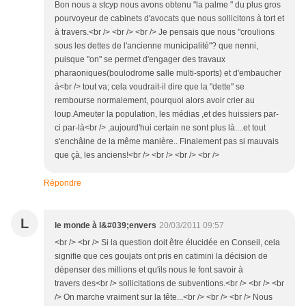
Bon nous a stcyp nous avons obtenu "la palme " du plus gros
pourvoyeur de cabinets d'avocats que nous sollicitons à tort et
à travers.<br /> <br /> <br /> Je pensais que nous "croulions
sous les dettes de l'ancienne municipalité"? que nenni,
puisque "on" se permet d'engager des travaux
pharaoniques(boulodrome salle multi-sports) et d'embaucher
à<br /> tout va; cela voudrait-il dire que la "dette" se
rembourse normalement, pourquoi alors avoir crier au
loup.Ameuter la population, les médias ,et des huissiers par-
ci par-là<br /> ,aujourd'hui certain ne sont plus là....et tout
s'enchâine de la même manière.. Finalement pas si mauvais
que çà, les anciens!<br /> <br /> <br /> <br />
Répondre
L
le monde à l&#039;envers
20/03/2011 09:57
<br /> <br /> Si la question doit être élucidée en Conseil, cela
signifie que ces goujats ont pris en catimini la décision de
dépenser des millions et qu'ils nous le font savoir à
travers des<br /> sollicitations de subventions.<br /> <br /> <br
/> On marche vraiment sur la tête...<br /> <br /> <br /> Nous