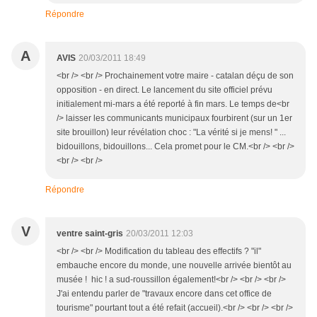
Répondre
A
AVIS
20/03/2011 18:49
<br /> <br /> Prochainement votre maire - catalan déçu de son
opposition - en direct. Le lancement du site officiel prévu
initialement mi-mars a été reporté à fin mars. Le temps de<br
/> laisser les communicants municipaux fourbirent (sur un 1er
site brouillon) leur révélation choc : "La vérité si je mens! " ...
bidouillons, bidouillons... Cela promet pour le CM.<br /> <br />
<br /> <br />
Répondre
V
ventre saint-gris
20/03/2011 12:03
<br /> <br /> Modification du tableau des effectifs ? "il"
embauche encore du monde, une nouvelle arrivée bientôt au
musée ! hic ! a sud-roussillon également!<br /> <br /> <br />
J'ai entendu parler de "travaux encore dans cet office de
tourisme" pourtant tout a été refait (accueil).<br /> <br /> <br />