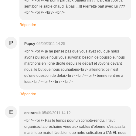
<br /> <br /> Ah bon il part aux Sables !!!??? Ca c'est cool ca
sent bon le sable chaud là bas ....!!! Pierrette part avec lui ???
<br /> <br /> <br /> <br />
Répondre
P
Papsy
05/09/2011 14:25
<br /> <br /> je ne pense pas que vous ayez (ou que nous
ayons puisque nous vous suivons) besoin de boussole, nous
marchons en ligne droite depuis le départ et voyons devant
nous, le but que nous souhaitons<br /> atteindre: ce n'est
qu'une question de délai.<br /> <br /> <br /> bonne rentrée à
tous.<br /> <br /> <br /> <br />
Répondre
E
en transit
05/09/2011 14:12
<br /> <br /> Pas le temps pour un compte-rendu, il faut
organisez la prochaine virée aux sables d'olonne, c'est pas la
martinique mais il faut bien que notre cotisation à l'ANEL nous