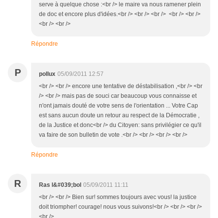
serve à quelque chose :<br /> le maire va nous ramener plein
de doc et encore plus d'idées.<br /> <br /> <br /> <br /> <br />
<br /> <br />
Répondre
P
pollux
05/09/2011 12:57
<br /> <br /> encore une tentative de déstabilisation ,<br /> <br
/> <br /> mais pas de souci car beaucoup vous connaisse et
n'ont jamais douté de votre sens de l'orientation ... Votre Cap
est sans aucun doute un retour au respect de la Démocratie ,
de la Justice et donc<br /> du Citoyen: sans privilégier ce qu'il
va faire de son bulletin de vote .<br /> <br /> <br /> <br />
Répondre
R
Ras l&#039;bol
05/09/2011 11:11
<br /> <br /> Bien sur! sommes toujours avec vous! la justice
doit triompher! courage! nous vous suivons!<br /> <br /> <br />
<br />