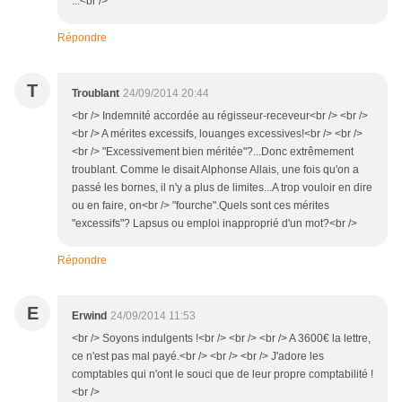
...<br />
Répondre
T
Troublant
24/09/2014 20:44
<br /> Indemnité accordée au régisseur-receveur<br /> <br />
<br /> A mérites excessifs, louanges excessives!<br /> <br />
<br /> "Excessivement bien méritée"?...Donc extrêmement
troublant. Comme le disait Alphonse Allais, une fois qu'on a
passé les bornes, il n'y a plus de limites...A trop vouloir en dire
ou en faire, on<br /> "fourche".Quels sont ces mérites
"excessifs"? Lapsus ou emploi inapproprié d'un mot?<br />
Répondre
E
Erwind
24/09/2014 11:53
<br /> Soyons indulgents !<br /> <br /> <br /> A 3600€ la lettre,
ce n'est pas mal payé.<br /> <br /> <br /> J'adore les
comptables qui n'ont le souci que de leur propre comptabilité !
<br />