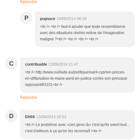
Répondre
P
pugnace
24/09/2014 06:19
<br /> <br /> faut-il ajouter que toute ressemblance
avec des situations réelles relève de l'imagination
maligne ?<br /> <br /> <br /> <br />
C
contribuable
23/09/2014 21:47
<br /> http://www.ouillade.eu/politique/saint-cyprien-proces-
en-diffamation-le-maire-perd-en-justice-contre-son-principal-
opposant/83101<br />
Répondre
D
DH66
23/09/2014 20:53
<br /> Le problème avec «ces gens là» c'est qu'ils osent tout...
c'est d'ailleurs à ça qu'on les reconnaît !<br />