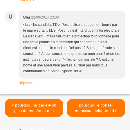
U
Ubu
22/09/2014 23:06
<br /> Le candidat T.Del Poso utilise un document fourni par
le maire sortant T.Del Poso ... c'est interdit par la loi électorale.
Le (redevenu) maire fait voter la protection fonctionnelle pour
une<br /> plainte en diffamation qui concerne un tract
électoral et donc le candidat Del poso ? Sa majorité vote sans
sourciller ? Aucun conseiller digne de ce nom pour freiner les
instincts vengeurs de<br /> l'ex témoin assisté ? C'est une
honte et une aberration payées au final par nous tous,
contribuables de Saint-Cyprien.<br />
Répondre
< pourquoi ne parle-t-on
pourquoi le conseil
plus du musée et des
municipal délégue-t-il à
oeuvres d'art ?
l'office du tourisme la
gestion des salles
municipales ? >