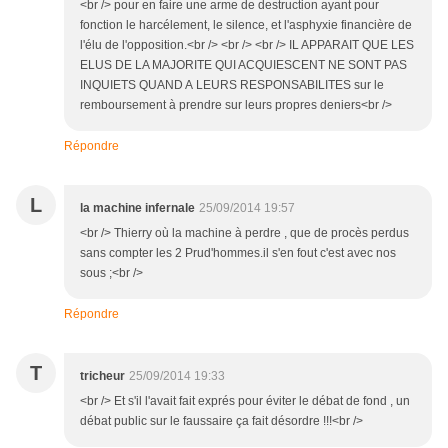
<br /> pour en faire une arme de destruction ayant pour
fonction le harcélement, le silence, et l'asphyxie financière de
l'élu de l'opposition.<br /> <br /> <br /> IL APPARAIT QUE LES
ELUS DE LA MAJORITE QUI ACQUIESCENT NE SONT PAS
INQUIETS QUAND A LEURS RESPONSABILITES sur le
remboursement à prendre sur leurs propres deniers<br />
Répondre
L
la machine infernale
25/09/2014 19:57
<br /> Thierry où la machine à perdre , que de procès perdus
sans compter les 2 Prud'hommes.il s'en fout c'est avec nos
sous ;<br />
Répondre
T
tricheur
25/09/2014 19:33
<br /> Et s'il l'avait fait exprés pour éviter le débat de fond , un
débat public sur le faussaire ça fait désordre !!!<br />