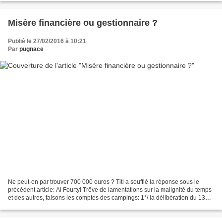
Misère financière ou gestionnaire ?
Publié le 27/02/2016 à 10:21
Par
pugnace
Ne peut-on par trouver 700 000 euros ? Titi a soufflé la réponse sous le
précédent article: Al Fourty! Trêve de lamentations sur la malignité du temps
et des autres, faisons les comptes des campings: 1°/ la délibération du 13
décembre 2014 a coûté au...