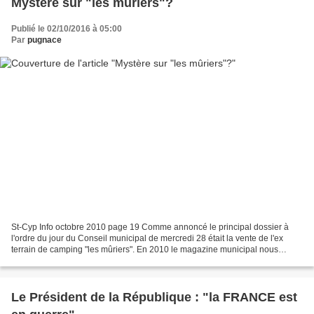
Mystère sur "les mûriers"?
Publié le 02/10/2016 à 05:00
Par
pugnace
St-Cyp Info octobre 2010 page 19 Comme annoncé le principal dossier à
l'ordre du jour du Conseil municipal de mercredi 28 était la vente de l'ex
terrain de camping "les mûriers". En 2010 le magazine municipal nous
annonçait la création d'un lotissement...
Le Président de la République : "la FRANCE est