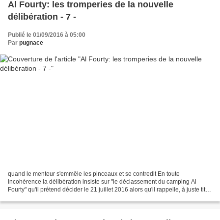
Al Fourty: les tromperies de la nouvelle
délibération - 7 -
Publié le 01/09/2016 à 05:00
Par
pugnace
quand le menteur s'emmêle les pinceaux et se contredit En toute
incohérence la délibération insiste sur "le déclassement du camping Al
Fourty" qu'il prétend décider le 21 juillet 2016 alors qu'il rappelle, à juste titre
que le"service public du camping...