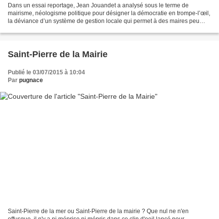
Dans un essai reportage, Jean Jouandet a analysé sous le terme de
mairisme, néologisme politique pour désigner la démocratie en trompe-l’œil,
la déviance d’un système de gestion locale qui permet à des maires peu
vertueux d’exercer leur mandat de manière...
Saint-Pierre de la Mairie
Publié le 03/07/2015 à 10:04
Par
pugnace
Saint-Pierre de la mer ou Saint-Pierre de la mairie ? Que nul ne n'en
offusque, il n'y a ni méprise ni mépris dans ce clin d'oeil lancé pour