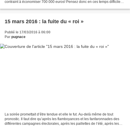
contraint à économiser 700 000 euros! Pensez donc en ces temps difficiles
et dans l'état de déliquescence...
15 mars 2016 : la fuite du « roi »
Publié le 17/03/2016 à 06:00
Par
pugnace
La soirée promettait d’être tendue et elle le fut. Au-delà même de tout
pronostic. Il faut dire qu’après les flamboyances et les fanfaronnades des
différentes campagnes électorales, après les paillettes de l’été, après les
vœux dispendieux à la population...