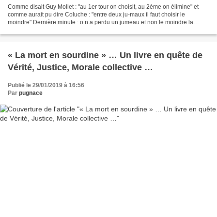
Comme disait Guy Mollet : "au 1er tour on choisit, au 2ème on élimine" et
comme aurait pu dire Coluche : "entre deux ju-maux il faut choisir le
moindre" Dernière minute : o n a perdu un jumeau et non le moindre la
presse de ce jour s'étonne avec un évident...
« La mort en sourdine » … Un livre en quête de
Vérité, Justice, Morale collective …
Publié le 29/01/2019 à 16:56
Par
pugnace