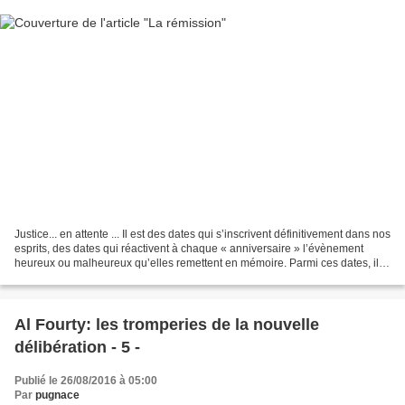
Justice... en attente ... Il est des dates qui s’inscrivent définitivement dans nos
esprits, des dates qui réactivent à chaque « anniversaire » l’évènement
heureux ou malheureux qu’elles remettent en mémoire. Parmi ces dates, il
en est une pour moi dont...
Al Fourty: les tromperies de la nouvelle
délibération - 5 -
Publié le 26/08/2016 à 05:00
Par
pugnace