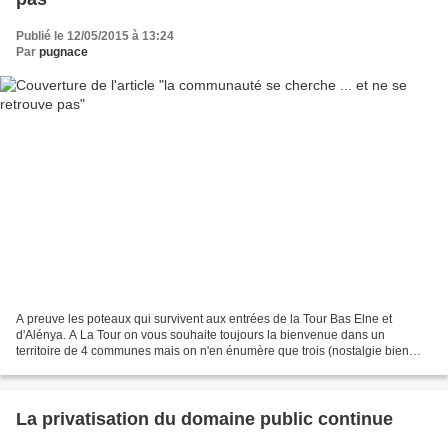
Publié le 12/05/2015 à 13:24
Par
pugnace
A preuve les poteaux qui survivent aux entrées de la Tour Bas Elne et
d'Alénya. A La Tour on vous souhaite toujours la bienvenue dans un
territoire de 4 communes mais on n'en énumère que trois (nostalgie bien
tourmentée?). A Alénya Sud-Roussillon a disparu...
La privatisation du domaine public continue