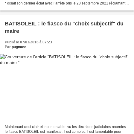
* disait son dernier éclat avec l’arrêté pris le 28 septembre 2021 réclamant à
M. Serge PALLARES le règlement...
BATISOLEIL : le fiasco du "choix subjectif" du
maire
Publié le 07/03/2016 à 07:23
Par
pugnace
Maintenant c'est clair et incontestable: vu les décisions judiciaires récentes
le fiasco BATISOLEIL est manifeste. Il est complet. Il est lamentable pour