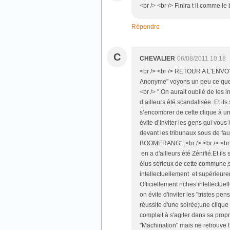
<br /> <br /> Finira t il comme le
Répondre
C
CHEVALIER
06/08/2011 10:18
<br /> <br /> RETOUR A L'ENVOYEU
Anonyme" voyons un peu ce que ce
<br /> " On aurait oublié de les
d’ailleurs été scandalisée. Et ils 
s’encombrer de cette clique à une
évite d’inviter les gens qui vous
devant les tribunaux sous de fau
BOOMERANG" :<br /> <br /> <br />
en a d'ailleurs été Zénifié.Et ils
élus sérieux de cette commune,so
intellectuellement et supérieur
Officiellement riches intellectuel
on évite d'inviter les "tristes 
réussite d'une soirée;une clique
complait à s'agiter dans sa propre
"Machination" mais ne retrouve t