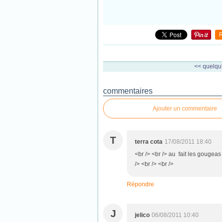
<< quelqu'
commentaires
Ajouter un commentaire
T
terra cota
17/08/2011 18:40
<br /> <br /> au fait les gougea
/> <br /> <br />
Répondre
J
jelico
06/08/2011 10:40