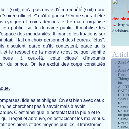
ot" (soit), il n'a pas envie d'être embêté (soit) donc
 en "soirée officielle" qu'il organise! On ne saurait être
décision
plus cynique et moins démocrate. Le maire organise
...
http:
n lieu public, sur le domaine public.
Il mobilise les
decisions
l'espace des mondanités. Il finance les libations sur
ui plaît, il fait un choix personnel des heureux "élus".
s discutent, parce qu'ils contestent, parce qu'ils
t et le respect de la morale (c'est ce que signifie
Artic
 boue ...), ceux-là, "cette clique" d'insoumis
Saint-
isir du prince. On les exclut des corps constitués
violen
Saint-
l’absur
Thierr
toxiqu
ALERT
laque.
DATE 
DEL 
Saint-C
omparses, fidèles et obligés. On est bien avec ceux
N°11 : 
en, ne cherchent pas à savoir mais à avoir,
Saint-C
N°10 ch
rque. C'est ainsi que le potentat fait la pluie et le
un gran
qu'il reçoit et abreuve, en ostracisant les malvenus.
Saint-C
N°9 ch
ivatif des biens et des moyens publics, il transforme
Saint-C