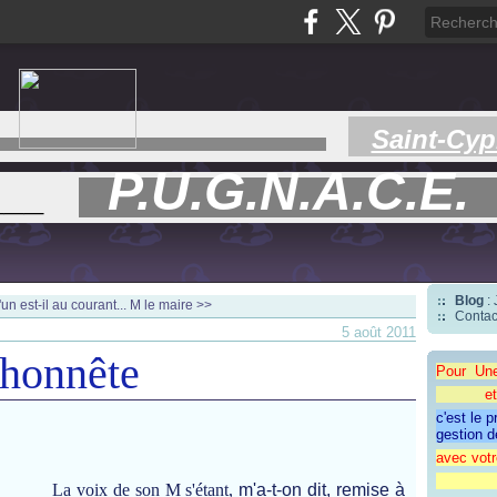
Saint-Cyp
P.U.G.N.A.C.E.
___
Blog
:
un est-il au courant...
M le maire >>
Contac
5 août 2011
honnête
Pour Un
et une 
c'est le 
gestion d
avec votr
"CAP
La voix de son M s'étant,
m'a-t-on dit, remise à