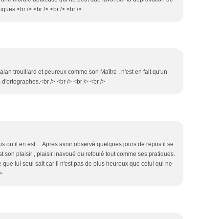
iques.<br /> <br /> <br /> <br />
talan trouillard et peureux comme son Maître , n'est en fait qu'un
d'ortographes.<br /> <br /> <br /> <br />
us ou il en est ... Apres avoir observé quelques jours de repos il se
est son plaisir , plaisir inavoué ou refoulé tout comme ses pratiques.
 que lui seul sait car il n'est pas de plus heureux que celui qui ne
/>