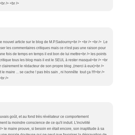
br /> <br />
e nouvel article sur le blog de M.P.Sadourny<br /> <br /> <br /> Le
ser les commentaires critiques mais ce n'est pas une raison pour
 une fois de temps en temps il est bon de lui mettre<br /> les points
Il critique tous les blog mais il est le SEUL à rester masqué<br /> <br
er clairement le rédacteur de son propre blog ,(merci à eux)<br />
 le maire ... se cache ! pas très sain , ni honnête tout ça !!!!<br />
<br />
uvais goût, et au fond très révélateur ce comportement
nt la moindre conscience de ce qu'il induit. L'incivilité
/> le maire prouve, si besoin en était encore, son inaptitude à sa
èle une morale douteuse qui ne peut que favoriser la dépravation de