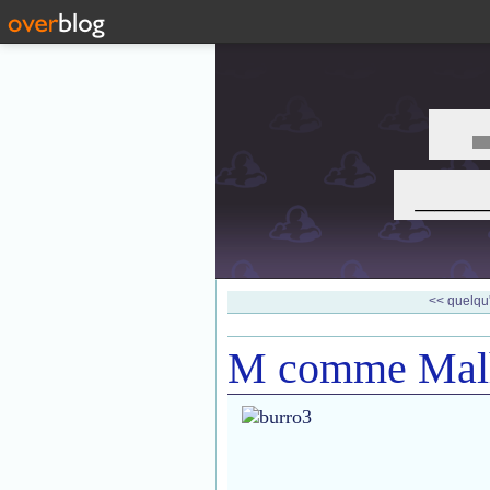
___
<< quelqu'
M comme Mal