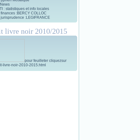
 News
 : statistiques et info locales
et finances :BERCY COLLOC
et jurisprudence :LEGIFRANCE
it livre noir 2010/2015
pour feuilleter cliquezsur
tit-livre-noir-2010-2015.html