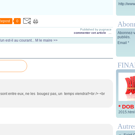
http://www
Repost
0
Abon
Published by pugnace
Abonnez-vo
commenter cet article
…
publiés.
un est-il au courant...
M le maire >>
Email
FIN
s sont entre eux, ne les bougez pas, un temps viendra!!<br /> <br
* DOB
2015.html
Autre
Saint-