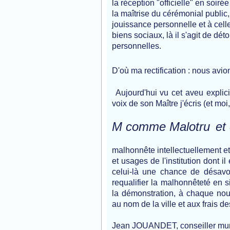
la réception "officielle" en soiré
la maîtrise du cérémonial public, 
jouissance personnelle et à cell
biens sociaux, là il s'agit de d
personnelles.
D'où ma rectification : n
ous avion
Aujourd'hui
vu cet aveu explic
voix de son Maître
j'écris (et mo
M comme Malotru
et
malhonnête intellectuellement et
et usages de l'institution dont i
celui-là une chance de désavou
requalifier la malhonnêteté en s
la démonstration, à chaque nouve
au nom de la ville et aux frais d
Jean JOUANDET, conseiller mun