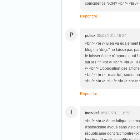
coïncidence NON? <br /> <br /> <
Répondre
P
pollux
05/08/2011 19:24
<br /> <br /> Bien vu également l
blog du "déçu" ne laisse pas pas
le laisser écrire n'importe quoi !
sur les "I" !<br /> <br /> <br /> 
/> <br /> L'opposition ose affich
<br /> <br /> mais lui , soutenant
<br /> <br /> <br /> <br /> <br /> 
Répondre
I
incivilité
05/08/2011 16:50
<br /> <br /> Anecdotique, de ma
d'ostracisme avoué sans visibleme
républicaine dont fait montre<br 
fonction. Pareille incivilité rév