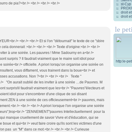
 burro de pia?<br /> <br /> <br /> <br />
st-Cyp
PROXITI
droit 
droit 
le pet
R<br /> <br /> <br /> Et si l'on "détournait" le texte de ce "sbire
la donnerait :<br /> <br /> <br /> Texte d'origine:<br /> <br />
 inviter à une soirée. Les pauvres ! Mme Sadourny en a<br />
sont surpris ? Il faudrait vraiment que le maire soit idiot pour
http:le-pe
 soirée<br /> officielle. A priori lorsqu’on organise une soirée on
 insultent, vous diffament, vous trainent dans la boue<br /> et
sses accusations. Non ?<br /> <br /> <br /> Texte "
 "On aurait oublié de les inviter à une soirée ....de Pauvres. M
 sont surpris!il faudrait vraiment que les<br /> "Pauvres"électeurs et
ient idiot pour s'encombrer d'une clique de soi disant
ement ZEN à une soirée de ces officieusement<br /> pauvres, mais
lement.<br /> <br /> <br /> A priori lorsque l'on organise une soirée
penseurs";trop<br /> "ZENNEMENT"pauvres Intellectuellement pour la
 qui manque cruellement de savoir Vivre et d'éducation, qui se
 boue et qui<br /> veut faire croire qu'ils sont les victimes d'une
'on pas un "M" dans ce mot.<br /> <br /> <br /> Curieuse