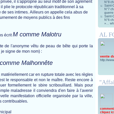
e privée, il s'approprie au seul motif de son agrément
N°8 ch
Saint-C
il plie le protocole républicain traditionnel à sa
N°7 cha
e de ses intimes. Ailleurs on appelle cela abus de
guerre
Saint-C
étournement de moyens publics à des fins
N°6 cha
»… wha
M comme Malotru
AL 
s écrit
ite de l'anonyme vêtu de peau de bête qui porte la
i, je signe de mon nom) :
vente d
http://www
 comme Malhonnête
 matériellement car en rupture totale avec les règles
l est le responsable et non le maître. Reste encore à
"Affai
er formellement le sbire scribouillard. Mais pour
imple maladresse il conviendra d'en faire à l'avenir
lle manifestation officielle organisée par la ville,
es contribuables.
commentai
icipal
cliquez ici 