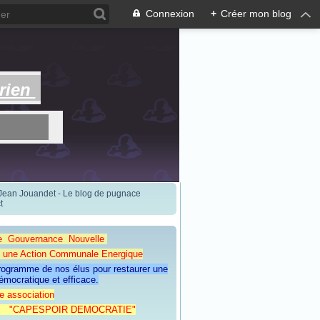
Connexion
+
Créer mon blog
rien
 Jean Jouandet - Le blog de pugnace
t
e Gouvernance Nouvelle
Action Communale Energique
programme de nos élus pour restaurer une
émocratique et efficace.
e association
ESPOIR DEMOCRATIE"