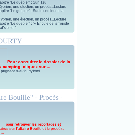
apitre "Le guêpier" : Sun Tzu
yprien, une élection, un procès...Lecture
pitre "Le guêpier" : Sur le sentier de la
yprien, une élection, un procès...Lecture
pitre "Le guêpier" : "« Enculé de terroriste
t’s else ?
FOURTY
Pour consulter le dossier de la
u camping cliquez sur ...
.pugnace.fr/al-fourty.html
re Bouille" - Procès -
pour retrouver les reportages et
res sur l'affaire Bouille et le procès,
...