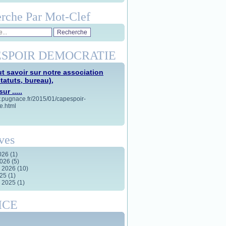
rche Par Mot-Clef
SPOIR DEMOCRATIE
t savoir sur notre association
statuts, bureau),
ur .....
w.pugnace.fr/2015/01/capespoir-
e.html
ves
2026
(1)
2026
(5)
r 2026
(10)
025
(1)
r 2025
(1)
ICE