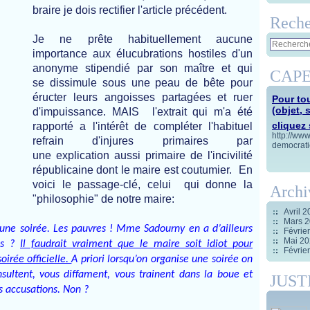
braire je dois rectifier l'article précédent.
Reche
Je ne prête habituellement aucune
importance aux élucubrations hostiles d'un
anonyme stipendié par son maître et qui
CAPE
se di
ssimule sous une peau de bête pour
ér
ucter leurs
angoisses partagées et ruer
Pour tou
(objet, 
d'impuissance. MAIS
l'extrait qui m'a été
cliquez s
rapporté a l'intérêt de compléter l'habituel
http://ww
refrain d'injures primaires par
democrati
une explication aussi primaire de l'incivilité
républicaine dont le maire est coutumier.
E
n
voici
le passage-clé, celui
qui donne la
Archi
"philosophie" de notre maire:
Avril 
Mars 
à une soirée. Les pauvres ! Mme Sadourny en a d’ailleurs
Févrie
Mai 2
ris ?
Il faudrait vraiment que le maire soit idiot pour
Févrie
irée officielle.
A priori lorsqu’on organise une soirée on
insultent, vous diffament, vous trainent dans la boue et
JUST
s accusations. Non ?