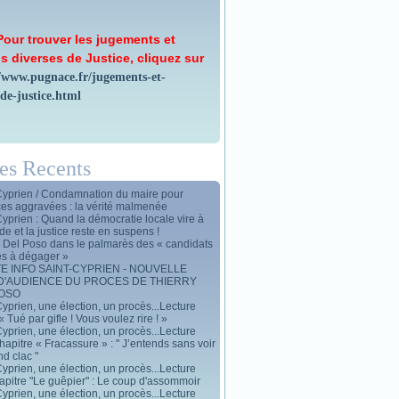
Pour trouver les jugements et
s diverses de Justice, cliquez sur
//www.pugnace.fr/jugements-et-
-de-justice.html
les Recents
Cyprien / Condamnation du maire pour
ces aggravées : la vérité malmenée
Cyprien : Quand la démocratie locale vire à
de et la justice reste en suspens !
y Del Poso dans le palmarès des « candidats
es à dégager »
E INFO SAINT-CYPRIEN - NOUVELLE
D'AUDIENCE DU PROCES DE THIERRY
POSO
yprien, une élection, un procès...Lecture
« Tué par gifle ! Vous voulez rire ! »
yprien, une élection, un procès...Lecture
apitre « Fracassure » : " J’entends sans voir
d clac "
yprien, une élection, un procès...Lecture
apitre "Le guêpier" : Le coup d'assommoir
yprien, une élection, un procès...Lecture