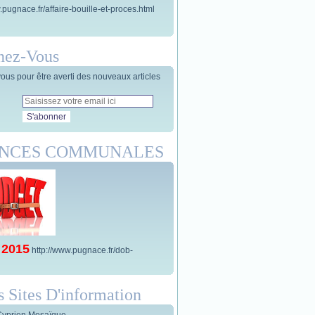
.pugnace.fr/affaire-bouille-et-proces.html
nez-Vous
us pour être averti des nouveaux articles
ANCES COMMUNALES
 2015
http://www.pugnace.fr/dob-
s Sites D'information
Cyprien Mosaïque