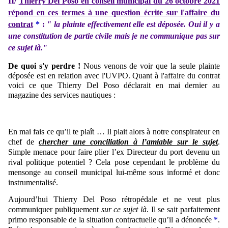
II/
Thierry Del Poso en conseil municipal du 26 octobre 2021
répond en ces termes à une question écrite sur l'affaire du
contrat
*
:
" la plainte effectivement elle est déposée. Oui il y a
une constitution de partie civile mais je ne communique pas sur
ce sujet là."
De quoi s'y perdre !
Nous venons de voir que la seule plainte
déposée est en relation avec l'UVPO. Quant à l'affaire du contrat
voici ce que Thierry Del Poso déclarait en mai dernier au
magazine des services nautiques :
En mai fais ce qu’il te plaît … Il plait alors à notre conspirateur en
chef de
chercher une conciliation à l’amiable sur le sujet
.
Simple menace pour faire plier l’ex Directeur du port devenu un
rival politique potentiel ? Cela pose cependant le problème du
mensonge au conseil municipal lui-même sous informé et donc
instrumentalisé.
Aujourd’hui Thierry Del Poso rétropédale et ne veut plus
communiquer publiquement
sur ce sujet là
. Il se sait parfaitement
primo responsable de la situation contractuelle qu’il a dénoncée
*
.