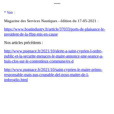
-----
* Voir :
Magazine des Services Nautiques - édition du 17-05-2021
:
https://www.boatindustry.fr/article/37033/ports-de-plaisance-le-
president-de-la-ffpp-mis-en-cause
Nos articles précédents :
http://www.pugnace.fr/2021/10/alerte-a-saint-cyprien-l-ordre-
public-et-la-securite-menaces-le-maire-annonce-une-seance-a-
huis-clos-sur-le-contentieux-commune/ex-d
http://www.pugnace.fr/2021/10/saint-cyprien-le-maire-primo-
responsable-mais-pas-coupable-del-poso-maitre-de-l-
imbroglio.html