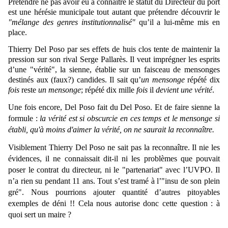
Prétendre ne pas avoir eu à connaître le statut du Directeur du port
est une hérésie municipale tout autant que prétendre découvrir le
"mélange des genres institutionnalisé"
qu’il a lui-même mis en
place.
Thierry Del Poso par ses effets de huis clos tente de maintenir la
pression sur son rival Serge Pallarès. Il veut imprégner les esprits
d’une "vérité", la sienne, établie sur un faisceau de mensonges
destinés aux (faux?) candides.
Il sait qu’
un mensonge
répété dix
fois
reste
un mensonge
; répété dix mille
fois
il
devient une vérité
.
Une fois encore, Del Poso fait du Del Poso. Et de faire sienne la
formule :
l
a vérité est si obscurcie en ces temps et le mensonge si
établi, qu'à moins d'aimer la vérité, on ne saurait la reconnaître.
Visiblement Thierry Del Poso ne sait pas la reconnaître. Il nie les
évidences, il ne connaissait dit-il ni les problèmes que pouvait
poser le contrat du directeur, ni le "partenariat" avec l’UVPO. Il
n’a rien su pendant 11 ans. Tout s’est tramé à l’"insu de son plein
gré". Nous pourrions ajouter quantité d’autres pitoyables
exemples de déni !! Cela nous autorise donc cette question : à
quoi sert un maire ?