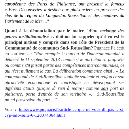
européenne des Ports de Plaisance, ont présenté le fameux
« Pass Découvertes » destiné aux plaisanciers en présence des
élus de la région du Languedoc-Roussillon et des membres du
Parlement de la Mer ..."
Quant à la dénonciation par le maire "
d
’un mélange des
genres institutionnalisé
», doit-on lui rappeler qu’il en est le
principal artisan y compris dans son rôle de Président de la
Communauté de communes Sud- Roussillon?
Pugnace l’a écrit
en son temps : "
Par exemple le bureau de l'intercommunalité a
délibéré le 11 septembre 2013 comme si le port était sa propriété
ou comme s'il faisait partie des compétences intercommunales, ce
qui n'est nullement le cas. La délibération commence ainsi : « La
communauté de Sud-Roussillon souhaite soutenir et renforcer son
attractivité économique et touristique en développant ses
différents atouts (jusque là rien à redire) comme
son
port de
plaisance, porte d'entrée de son territoire
».
Sud-Roussillon
prend possession du port …"
Voir :
http://www.pugnace.fr/article-ce-que-ne-vous-dit-pas-le-st-
cyp-info-suite-6-120374064.html