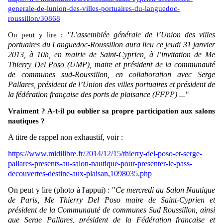
generale-de-lunion-des-villes-portuaires-du-languedoc-
roussillon/30868
"L’assemblée générale de
l’Union des villes
On peut y lire :
portuaires du Languedoc-Roussillon
aura lieu ce jeudi 31 janvier
2013, à 10h, en mairie de Saint-Cyprien,
à l’invitation de
Me
Thierry Del Poso
(
UMP), maire et président de la communauté
de communes sud-Roussillon, en collaboration avec
Serge
Pallares
, président de l’Union des villes portuaires et président de
la fédération française des ports de plaisance (FFPP) ..."
Vraiment ? A-t-il pu oublier sa propre participation aux salons
nautiques ?
A titre de rappel non exhaustif, voir :
https://www.midilibre.fr/2014/12/15/thierry-del-poso-et-serge-
pallares-presents-au-salon-nautique-pour-presenter-le-pass-
decouvertes-destine-aux-plaisan,1098035.php
On peut y lire (photo à l'appui) : "
Ce mercredi au Salon Nautique
de Paris, Me Thierry Del Poso maire de Saint-Cyprien et
président de la Communauté de communes Sud Roussillon, ainsi
que Serge Pallares, président de la Fédération française et