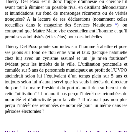
Thierry Del Poso est-il donc frappé d’amnésie où cherche-t-il
avant tout à éliminer un possible rival en distillant dénonciations
et intimidations sur fond de mensonges récurrents ou de vérités
tronquées? A la lecture de ses déclarations (notamment celles
recueillies dans le magazine des Services Nautiques
*
), on
comprend que Maître Maire vise essentiellement l’homme et qu’il
prend ses administrés (et les élus) pour des imbéciles.
Thierry Del Poso pointe son index sur l’homme à abattre et pose
ses jalons sur fond de flou entre vrai et faux (tactique habituelle
chez lui) avec un cynisme assumé et un "je m’en foutisme"
évident pour les intérêts de la ville. L’utilisation ponctuelle et
cumulée sur 5 ans de personnels municipaux au profit de l’UVPO
atteindrait selon lui l’équivalent d’un temps plein sur 5 ans et
toujours selon lui n’aurait servi que les seuls intérêts du directeur
du port ! Le maire Président du port n’aurait rien su bien sûr de
cette "utilisation" ! Il n’aurait pas perçu l’intérêt des retombées de
notoriété et d’attractivité pour la ville ? Il n’aurait pas non plus
perçu l’intérêt des retombées de notoriété pour lui-même dans les
périodes
électorale
s ?