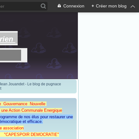
Connexion
+
Créer mon blog
rien
 Jean Jouandet - Le blog de pugnace
t
e Gouvernance Nouvelle
Action Communale Energique
programme de nos élus pour restaurer une
émocratique et efficace.
e association
ESPOIR DEMOCRATIE"