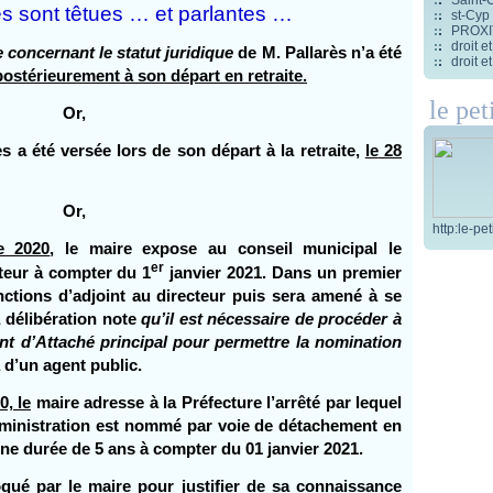
s sont têtues … et parlantes …
st-Cyp
PROXITI
droit 
e concernant le statut juridique
de M. Pallarès n’a été
droit 
postérieurement à son départ en retraite.
le pet
Or,
s a été versée lors de son départ à la retraite,
le
28
Or,
http:le-pe
e 2020
, le maire expose au conseil municipal le
er
teur à compter du 1
janvier 2021. Dans un premier
nctions d’adjoint au directeur puis sera amené à se
a délibération note
qu’il est nécessaire de procéder à
nt d’Attaché principal pour permettre la nomination
là d’un agent public.
, le
maire adresse à la Préfecture l’arrêté par lequel
administration est nommé par voie de détachement en
une durée de 5 ans à compter du 01 janvier 2021.
oqué par le maire pour justifier de sa connaissance