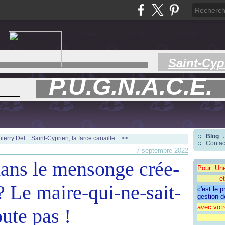
Saint-Cyp
P.U.G.N.A.C.E.
___
Blog
:
erry Del...
Saint-Cyprien, la farce canaille... >>
Contac
7 septembre 2022
ans le mensonge crée-
Pour Un
et une 
 ? Le maire-qui-ne-sait-
c'est le 
gestion d
avec votr
oute pas !
"CAP