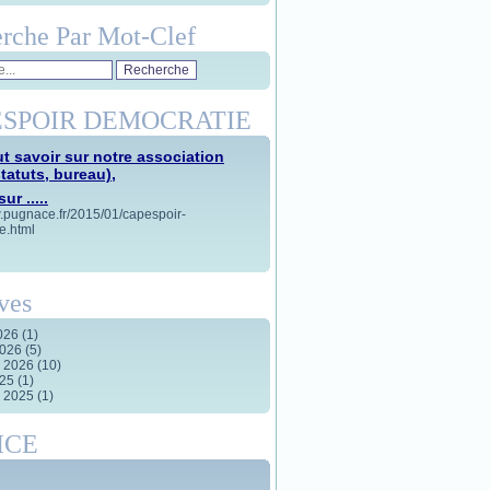
rche Par Mot-Clef
SPOIR DEMOCRATIE
t savoir sur notre association
statuts, bureau),
ur .....
w.pugnace.fr/2015/01/capespoir-
e.html
ves
2026
(1)
2026
(5)
r 2026
(10)
025
(1)
r 2025
(1)
ICE