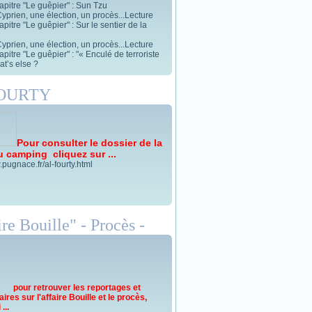
apitre "Le guêpier" : Sun Tzu
yprien, une élection, un procès...Lecture
pitre "Le guêpier" : Sur le sentier de la
yprien, une élection, un procès...Lecture
pitre "Le guêpier" : "« Enculé de terroriste
t’s else ?
FOURTY
Pour consulter le dossier de la
u camping cliquez sur ...
.pugnace.fr/al-fourty.html
re Bouille" - Procès -
pour retrouver les reportages et
res sur l'affaire Bouille et le procès,
...