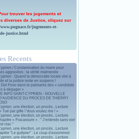
Pour trouver les jugements et
s diverses de Justice, cliquez sur
//www.pugnace.fr/jugements-et-
-de-justice.html
les Recents
Cyprien / Condamnation du maire pour
ces aggravées : la vérité malmenée
Cyprien : Quand la démocratie locale vire à
de et la justice reste en suspens !
y Del Poso dans le palmarès des « candidats
es à dégager »
E INFO SAINT-CYPRIEN - NOUVELLE
D'AUDIENCE DU PROCES DE THIERRY
POSO
yprien, une élection, un procès...Lecture
« Tué par gifle ! Vous voulez rire ! »
yprien, une élection, un procès...Lecture
apitre « Fracassure » : " J’entends sans voir
d clac "
yprien, une élection, un procès...Lecture
apitre "Le guêpier" : Le coup d'assommoir
yprien, une élection, un procès...Lecture