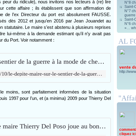
eur du ridicule), nous invitons nos lecteurs à (re) lire
N°8 ch
Saint-C
ur cette affaire ; ils établissent
que son affirmation de
N°7 cha
ue de l’ex Directeur du port est absolument FAUSSE.
guerre
Saint-C
essés dès 2012 et jusqu’en 2016 par Jean Jouandet au
N°6 cha
on statutaire. Le maire s’est abstenu à plusieurs reprises
»… wha
dre lui-même à la demande estimant qu’il n’y avait pas
AL 
eur du Port. Voir notamment :
Le Dépité-Maire sur le sentier de la guerre à la mode de chez lui ... - Jean Jouandet - Le blog de pugnace
vente d
http://www
http://www.pugnace.fr/2021/10/le-depite-maire-sur-le-sentier-de-la-guerre-a-la-mode-de-chez-lui.html
le moins, sont parfaitement informées de la situation
"Affai
is 1997 pour l’un, et (a minima) 2009 pour Thierry Del
Saint-Cyprien : quand le maire Thierry Del Poso joue au bonneteau avec ses collaborateurs - Jean Jouandet - Le blog de pugnace
commentai
cliquez ici 