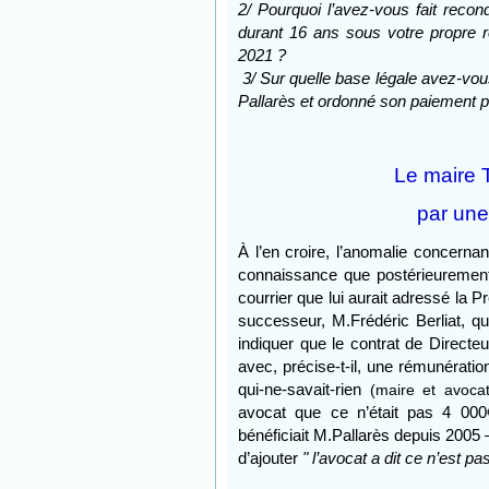
2/ Pourquoi l’avez-vous fait
recond
durant 16 ans sous votre propre r
2021 ?
3/ Sur quelle base légale avez-vous
Pallarès et ordonné son paiement p
Le maire T
par une
À l’en croire, l’anomalie concernan
connaissance que postérieurement 
courrier que lui aurait adressé la 
successeur, M.Frédéric Berliat, qu
indiquer que le contrat de Directeu
avec, précise-t-il, une rémunératio
qui-ne-savait-rien
(maire et avoca
avocat que ce n’était pas 4 000
bénéficiait M.Pallarès depuis 2005
d’ajouter
" l’avocat a dit ce n’est p