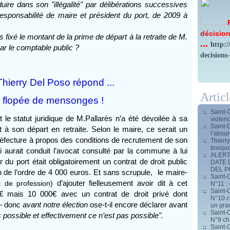
uire dans son "illégalité" par délibérations successives
esponsabilité de maire et président du port, de 2009 à
décision
 fixé le montant de la prime de départ à la retraite de M.
...
http:
ar le comptable public ?
decisions
hierry Del Poso répond ...
Artic
 flopée de mensonges !
Saint-
t le statut juridique de M.Pallarès n’a été dévoilée à sa
violen
Saint-
à son départ en retraite. Selon le maire, ce serait un
l’absur
Préfecture à propos des conditions de recrutement de son
Thierr
toxiqu
i aurait conduit l’avocat consulté par la commune à lui
ALERT
r du port était obligatoirement un contrat de droit public
DATE 
DEL 
n de l’ordre de 4 000 euros. Et sans scrupule, le maire-
Saint-C
t de profession)
d’ajouter fielleusement avoir dit à cet
N°11 : 
Saint-C
€ mais 10 000€ avec un contrat de droit privé dont
N°10 ch
 – donc
avant notre élection
ose-t-il encore déclarer avant
un gran
Saint-C
as possible et effectivement ce n’est pas possible".
N°9 ch
Saint-C