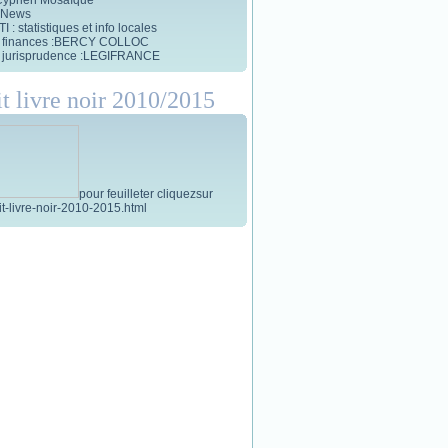
 News
 : statistiques et info locales
et finances :BERCY COLLOC
et jurisprudence :LEGIFRANCE
it livre noir 2010/2015
pour feuilleter cliquezsur
tit-livre-noir-2010-2015.html