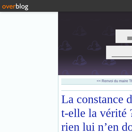
___
<< Renvoi du maire Thi
La constance d
t-elle la vérité
rien lui n’en d