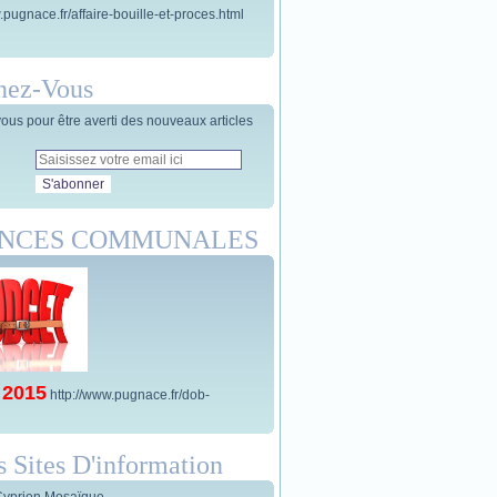
.pugnace.fr/affaire-bouille-et-proces.html
nez-Vous
us pour être averti des nouveaux articles
ANCES COMMUNALES
 2015
http://www.pugnace.fr/dob-
s Sites D'information
Cyprien Mosaïque