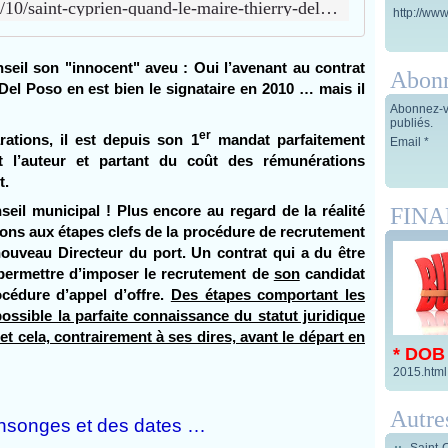
http://www.pugnace.fr/2021/10/saint-cyprien-quand-le-maire-thierry-del-poso-joue-au-bonneteau-avec-ses-collaborateurs.html
http://www
seil son "innocent" aveu : Oui l’avenant au contrat
Abon
 Del Poso en est bien le signataire en 2010 … mais il
Abonnez-vo
publiés.
er
rations, il est depuis son 1
mandat parfaitement
Email
t l’auteur et partant du coût des rémunérations
t.
eil municipal ! Plus encore au regard de la réalité
FIN
ons aux étapes clefs de la procédure de recrutement
nouveau Directeur du port. Un contrat qui a du être
i permettre d’imposer le recrutement de
son
candidat
cédure d’appel d’offre.
Des étapes comportant les
ssible la parfaite connaissance du statut juridique
et cela, contrairement à ses dires, avant le départ en
* DOB
2015.html
Autre
songes et des dates …
Saint-