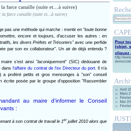
Reche
 la farce canaille (suite et…à suivre)
ge pas une méthode qui marche : mentir en
"toute bonne
CAPE
omettre, encore et toujours, d’accuser les autres : en
Pour tou
atifs, les divers Préfets et Trésoriers"
avec une perfide
(objet, 
pée par son ex collaborateur". Un air de déjà entendu ?
cliquez s
http://ww
 maire s’est ainsi "
laconiquement
" (SIC) dédouané de
democrati
le dans
l’affaire du contrat de l’ex Directeur du port.
Il n’a
) a proféré petits et gros mensonges à "son" conseil
Archi
n écrite posée par le groupe d’opposition "Rassembler
Avril 
Mars 
Févrie
mandant au maire d'informer le Conseil
Mai 2
Févrie
ivants :
JUST
er
enant à son contrat de travail le 1
juillet 2010
alors que