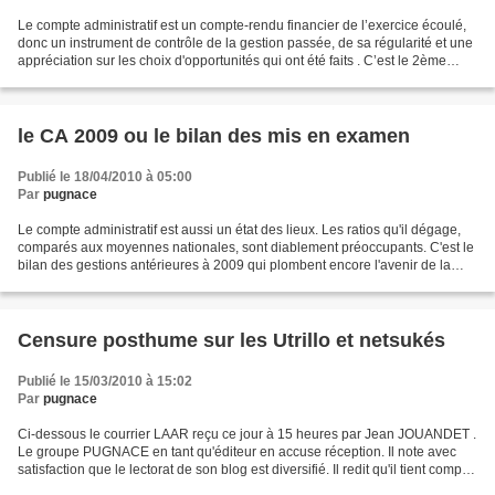
Le compte administratif est un compte-rendu financier de l’exercice écoulé,
donc un instrument de contrôle de la gestion passée, de sa régularité et une
appréciation sur les choix d'opportunités qui ont été faits . C’est le 2ème
temps de la mission budgétaire:...
le CA 2009 ou le bilan des mis en examen
Publié le 18/04/2010 à 05:00
Par
pugnace
Le compte administratif est aussi un état des lieux. Les ratios qu'il dégage,
comparés aux moyennes nationales, sont diablement préoccupants. C'est le
bilan des gestions antérieures à 2009 qui plombent encore l'avenir de la
ville. Ce bilan des mis en...
Censure posthume sur les Utrillo et netsukés
Publié le 15/03/2010 à 15:02
Par
pugnace
Ci-dessous le courrier LAAR reçu ce jour à 15 heures par Jean JOUANDET .
Le groupe PUGNACE en tant qu'éditeur en accuse réception. Il note avec
satisfaction que le lectorat de son blog est diversifié. Il redit qu'il tient compte
des observations présentées,...