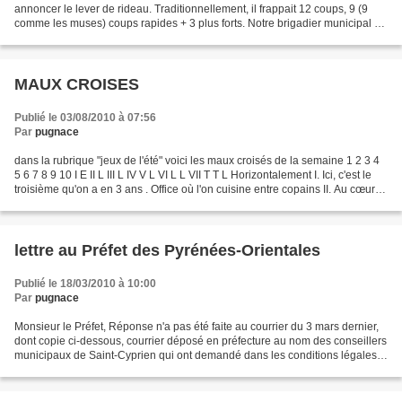
annoncer le lever de rideau. Traditionnellement, il frappait 12 coups, 9 (9
comme les muses) coups rapides + 3 plus forts. Notre brigadier municipal ne
frappera pas 12 coups...
MAUX CROISES
Publié le 03/08/2010 à 07:56
Par
pugnace
dans la rubrique "jeux de l'été" voici les maux croisés de la semaine 1 2 3 4
5 6 7 8 9 10 I E II L III L IV V L VI L L VII T T L Horizontalement I. Ici, c'est le
troisième qu'on a en 3 ans . Office où l'on cuisine entre copains II. Au cœur
du pouvoir....
lettre au Préfet des Pyrénées-Orientales
Publié le 18/03/2010 à 10:00
Par
pugnace
Monsieur le Préfet, Réponse n'a pas été faite au courrier du 3 mars dernier,
dont copie ci-dessous, courrier déposé en préfecture au nom des conseillers
municipaux de Saint-Cyprien qui ont demandé dans les conditions légales
la réunion d'un conseil extraordinaire....