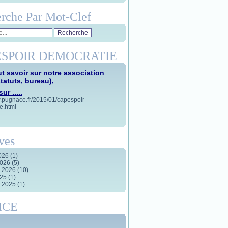
rche Par Mot-Clef
SPOIR DEMOCRATIE
t savoir sur notre association
statuts, bureau),
ur .....
w.pugnace.fr/2015/01/capespoir-
e.html
ves
2026
(1)
2026
(5)
r 2026
(10)
025
(1)
r 2025
(1)
ICE