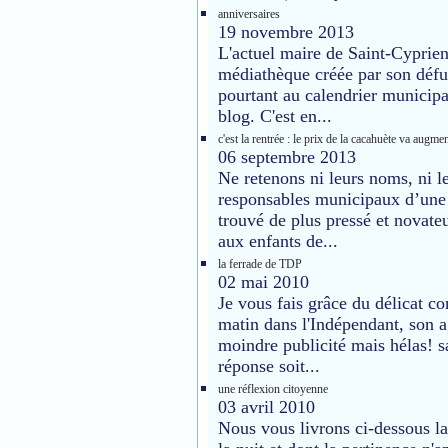
anniversaires
19 novembre 2013
L'actuel maire de Saint-Cyprien
médiathèque créée par son défun
pourtant au calendrier municipa
blog. C'est en...
c'est la rentrée : le prix de la cacahuète va augmen
06 septembre 2013
Ne retenons ni leurs noms, ni le
responsables municipaux d’une
trouvé de plus pressé et novate
aux enfants de...
la ferrade de TDP
02 mai 2010
Je vous fais grâce du délicat 
matin dans l'Indépendant, son ag
moindre publicité mais hélas! 
réponse soit...
une réflexion citoyenne
03 avril 2010
Nous vous livrons ci-dessous 