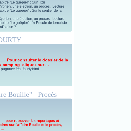
apitre "Le guêpier" : Sun Tzu
yprien, une élection, un procès...Lecture
pitre "Le guêpier" : Sur le sentier de la
yprien, une élection, un procès...Lecture
pitre "Le guêpier" : "« Enculé de terroriste
t’s else ?
FOURTY
Pour consulter le dossier de la
u camping cliquez sur ...
.pugnace.fr/al-fourty.html
re Bouille" - Procès -
pour retrouver les reportages et
res sur l'affaire Bouille et le procès,
...