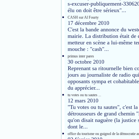
s-excuser-publiquement-330620
élu on doit être sérieux"...
CASH sur Al Fourty
17 décembre 2010
C'est la bande annonce du wester
mairie. La distribution était de
metteur en scène a lui-même ten
mouche : "cash"...
primus inter pares
30 octobre 2010
Reprenant sa ritournelle bien co
jours au journaliste de radio qui
opposants sympa et cohabitabl
du apprécier...
tu votes ou tu sautes ...
12 mars 2010
"Tu votes ou tu sautes", c'est la
détrousseurs de grand chemin "la
qu'on disait naguère (la justi
dont le...
office du tourisme ou guignol de la démocratie au