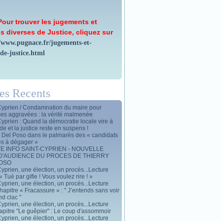
Pour trouver les jugements et
s diverses de Justice, cliquez sur
//www.pugnace.fr/jugements-et-
-de-justice.html
les Recents
Cyprien / Condamnation du maire pour
ces aggravées : la vérité malmenée
Cyprien : Quand la démocratie locale vire à
de et la justice reste en suspens !
y Del Poso dans le palmarès des « candidats
es à dégager »
E INFO SAINT-CYPRIEN - NOUVELLE
D'AUDIENCE DU PROCES DE THIERRY
POSO
yprien, une élection, un procès...Lecture
« Tué par gifle ! Vous voulez rire ! »
yprien, une élection, un procès...Lecture
apitre « Fracassure » : " J’entends sans voir
d clac "
yprien, une élection, un procès...Lecture
apitre "Le guêpier" : Le coup d'assommoir
yprien, une élection, un procès...Lecture