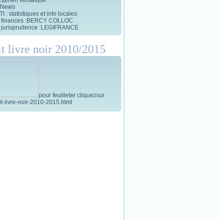
 News
 : statistiques et info locales
et finances :BERCY COLLOC
et jurisprudence :LEGIFRANCE
it livre noir 2010/2015
pour feuilleter cliquezsur
tit-livre-noir-2010-2015.html