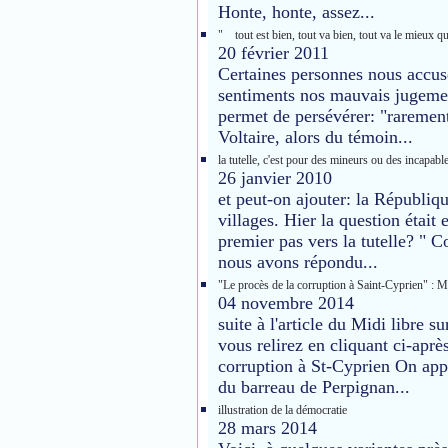
Honte, honte, assez...
" tout est bien, tout va bien, tout va le mieux q
20 février 2011
Certaines personnes nous accuse
sentiments nos mauvais jugement
permet de persévérer: "rarement
Voltaire, alors du témoin...
la tutelle, c'est pour des mineurs ou des incapable
26 janvier 2010
et peut-on ajouter: la Républiqu
villages. Hier la question était
premier pas vers la tutelle? " 
nous avons répondu...
"Le procès de la corruption à Saint-Cyprien" : 
04 novembre 2014
suite à l'article du Midi libre 
vous relirez en cliquant ci-apr
corruption à St-Cyprien On ap
du barreau de Perpignan...
illustration de la démocratie
28 mars 2014