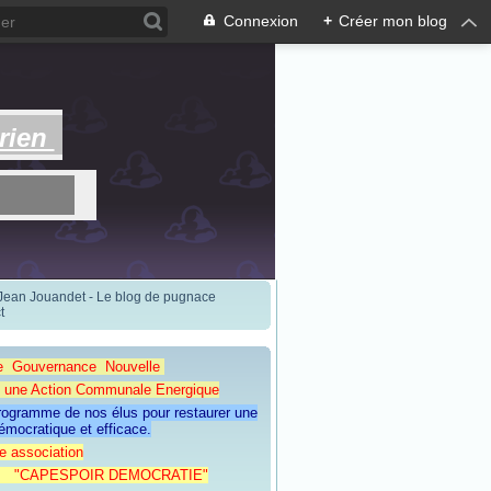
Connexion
+
Créer mon blog
rien
 Jean Jouandet - Le blog de pugnace
t
e Gouvernance Nouvelle
Action Communale Energique
programme de nos élus pour restaurer une
émocratique et efficace.
e association
ESPOIR DEMOCRATIE"