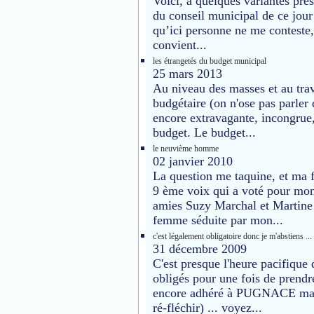
Voici, à quelques variantes près,
du conseil municipal de ce jour 
qu’ici personne ne me conteste,
convient...
les étrangetés du budget municipal
25 mars 2013
Au niveau des masses et au trav
budgétaire (on n'ose pas parler 
encore extravagante, incongrue,
budget. Le budget...
le neuvième homme
02 janvier 2010
La question me taquine, et ma f
9 ème voix qui a voté pour mon
amies Suzy Marchal et Martine
femme séduite par mon...
c'est légalement obligatoire donc je m'abstiens ...
31 décembre 2009
C'est presque l'heure pacifiqu
obligés pour une fois de prendre
encore adhéré à PUGNACE mais 
ré-fléchir) ... voyez...