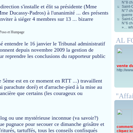
N°8 ch
irection s'installe et élit sa présidente (Mme
Saint-C
N°7 cha
Mme Ducassy-Padros) à l'unanimité ... des présents
guerre
inviter à siéger 4 membres sur 13 ... bizarre
Saint-C
N°6 cha
»… wha
l Poso et Humpage
AL 
 entendre le 16 janvier le Tribunal administratif
jalonnent depuis novembre 2009 la gestion de
ur reprendre les conclusions du rapporteur public
vente d
http://www
e 5ème est en ce moment en RTT ...) travaillent
 parachute doré) et d'arrache-pied à la mise au
nancière que certains (les courageux ou
"Affai
log ou une mystérieuse inconnue (va savoir?)
ue pugnace pour secouer ce dimanche grisâtre et
commentai
riturés, tartuffés, tous les conseils confisqués
cliquez ici 