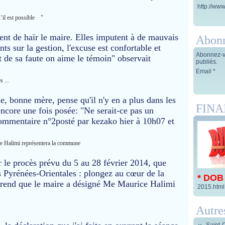
http://www
u’il est possible "
nt de haïr le maire. Elles imputent à de mauvais
Abon
s sur la gestion, l'excuse est confortable et
Abonnez-vo
 de sa faute on aime le témoin" observait
publiés.
Email
s ...
e, bonne mère, pense qu'il n'y en a plus dans les
FIN
 encore une fois posée: "Ne serait-ce pas un
Commentaire n°2posté par kezako hier à 10h07 et
Me Halimi représentera la commune
sur le procès prévu du 5 au 28 février 2014, que
ès Pyrénées-Orientales : plongez au cœur de la
* DOB
prend que le maire a désigné Me Maurice Halimi
2015.html
Autre
Saint-