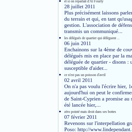
et si on reparlait d'Al Fourty
28 juillet 2011
Plus précisément laissons parle
du terrain et qui, en tant qu'us
gestion. L'association de défen
transmis un communiqué...
les délégués de quartier qui délèguent ...
06 juin 2011
Enchainons sur la 4ème de couv
délégués mis en place par la ma
déléguée de quartier - disons : 
susceptible d'aider...
ce n'est pas un poisson d'avril
02 avril 2011
On n'a pas voulu l'écrire hier, 1
aujourd'hui on peut le confirme
de Saint-Cyprien a promise au 
été lancée hier,...
zéro pointé mais droit dans ses bottes
07 février 2011
Revenons sur l'interpellation g
Poso: http://www.lindependant.