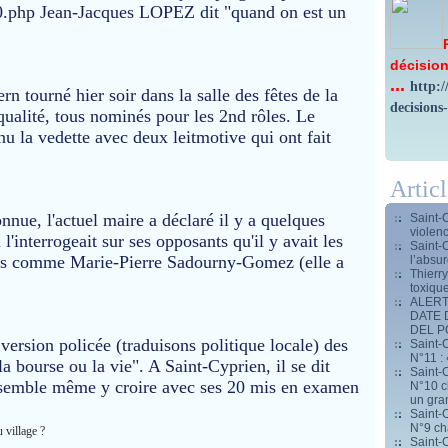
.php Jean-Jacques LOPEZ dit "quand on est un
décision
...
http:
n tourné hier soir dans la salle des fêtes de la
decisions
 qualité, tous nominés pour les 2nd rôles. Le
u la vedette avec deux leitmotive qui ont fait
Artic
nnue, l'actuel maire a déclaré il y a quelques
Saint-
violen
 l'interrogeait sur ses opposants qu'il y avait les
Saint-
es comme Marie-Pierre Sadourny-Gomez (elle a
l’absur
Thierr
toxiqu
ALERT
DATE 
DEL 
 version policée (traduisons politique locale) des
Saint-C
N°11 : 
 bourse ou la vie". A Saint-Cyprien, il se dit
Saint-C
ce semble même y croire avec ses 20 mis en examen
N°10 ch
un gran
Saint-C
N°9 ch
 village ?
Saint-C