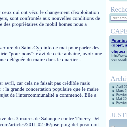
Reche
r ceux qui ont vécu le changement d'exploitation
agers, sont confrontés aux nouvelles conditions de
se des propriétaires de mobil homes nous a
CAPE
Pour tou
(objet, 
erture du Saint-Cyp info de mai pour parler des
cliquez s
irie "pour nous": r avi de cette aubaine, avoir une
http://ww
une déléguée du maire dans le quartier -
democrati
Archi
er avril, car cela ne faisait pas crédible mais
Avril 
r : la grande concertation populaire que le maire
Mars 
sujet de l'intercommunalité a commencé. Elle a
Févrie
Mai 2
Févrie
JUST
rave des 3 maires de Salanque contre Thierry Del
com/articles/2011-02-06/jose-puig-del-poso-doit-