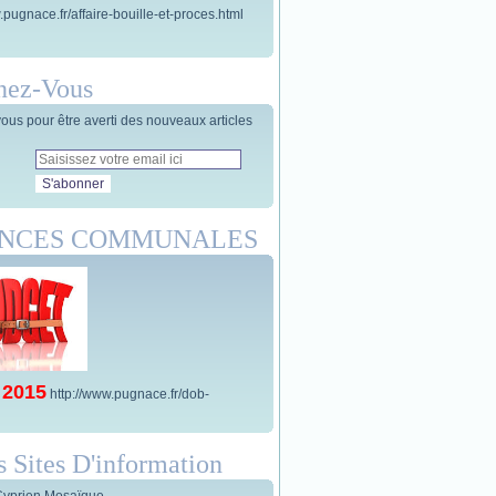
.pugnace.fr/affaire-bouille-et-proces.html
nez-Vous
us pour être averti des nouveaux articles
ANCES COMMUNALES
 2015
http://www.pugnace.fr/dob-
s Sites D'information
Cyprien Mosaïque