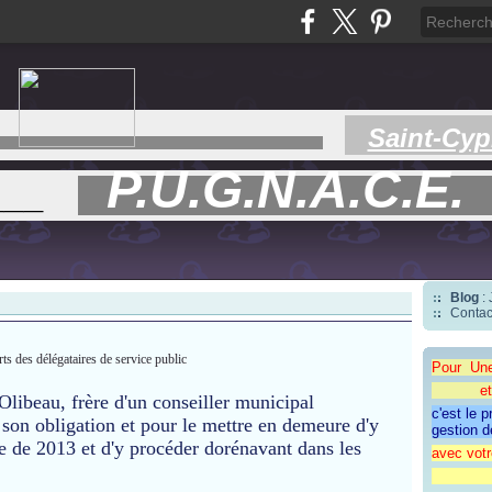
Saint-Cyp
P.U.G.N.A.C.E.
___
Blog
:
Contac
ts des délégataires de service public
Pour Un
et une 
Olibeau, frère d'un conseiller municipal
c'est le 
 à son obligation et pour le mettre en demeure d'y
gestion d
e de 2013 et d'y procéder dorénavant dans les
avec votr
"CAP