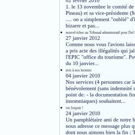
02 février 2010
1. le 13 novembre le comité de d
Pineau) et sa vice-présidente (
.... on a simplement "oublié" d'
bizarre et pas...
nouvel échec au Tribunal administratif pour De
27 janvier 2012
Comme nous vous l'avions laissé
a pris acte des illégalités qui 
l'EPIC "office du tourisme". Po
du 10 janvier...
avis à nos lecteurs
04 janvier 2010
Nos services (4 personnes car l
bénévolement (sans indemnité ni
point de: - la documentation fi
insomniaques) souhaitent...
vis l'espoir !
24 janvier 2010
Un pamphlétaire ami de notre b
nous adresse ce message plus q
dont nous aimons bien la fin : T