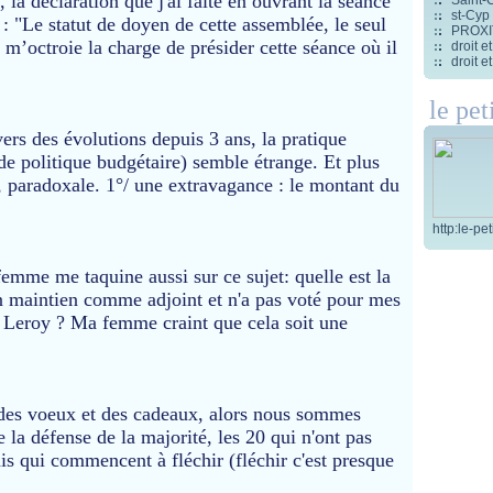
 la déclaration que j'ai faite en ouvrant la séance
st-Cyp
: "Le statut de doyen de cette assemblée, le seul
PROXITI
 m’octroie la charge de présider cette séance où il
droit 
droit 
le pet
ers des évolutions depuis 3 ans, la pratique
de politique budgétaire) semble étrange. Et plus
 paradoxale. 1°/ une extravagance : le montant du
http:le-pe
emme me taquine aussi sur ce sujet: quelle est la
 maintien comme adjoint et n'a pas voté pour mes
 Leroy ? Ma femme craint que cela soit une
e des voeux et des cadeaux, alors nous sommes
 la défense de la majorité, les 20 qui n'ont pas
qui commencent à fléchir (fléchir c'est presque